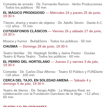
Comedia de enredo · Dir. Fernando Ramos · Verbo Producciones
· Todos los públicos · 90 min
EL MÁGICO PRODIGIOSO
— Miércoles 24 y jueves 25 de junio,
19:30 h
Títeres, drama y teatro de objetos · Dir. Adolfo Simón · Dante A.C.
· +12 años · 75 min
COTIDIÁFONOS CLÁSICOS
— Viernes 26 y sábado 27 de junio,
19:30 h
Música y humor · Bufa&Sons · Todos los públicos · 50 min
CHUSMA
— Domingo 28 de junio, 19:30 h
Teatro familiar · Dir. Hayleigh Smillie y Jaime Pastor · Goutas
Teatro & Rana Teatro · Todos los públicos · 60 min
EL PERRO DEL HORTELANO
— Jueves 2 y viernes 3 de julio,
19:30 h
Comedia · Dir. Carlos Díaz Alfonso · Teatro El Público y FUNDarte
· +18 años · 100 min
CERCA DEL TAJO, EN SOLEDAD AMENA
— Sábado 4 y
domingo 5 de julio, 19:30 h
Teatro de títeres · Dir. Sergio Adillo · La Máquina Real, en
colaboración con la Fundación Garcilaso de la Vega · +12 años ·
60 min