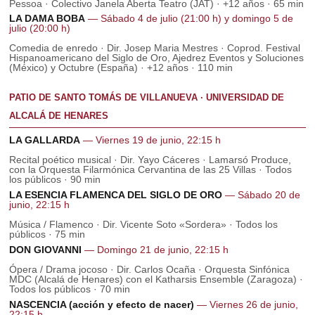
Pessoa · Colectivo Janela Aberta Teatro (JAT) · +12 años · 65 min
LA DAMA BOBA
— Sábado 4 de julio (21:00 h) y domingo 5 de
julio (20:00 h)
Comedia de enredo · Dir. Josep Maria Mestres · Coprod. Festival
Hispanoamericano del Siglo de Oro, Ajedrez Eventos y Soluciones
(México) y Octubre (España) · +12 años · 110 min
PATIO DE SANTO TOMÁS DE VILLANUEVA · UNIVERSIDAD DE
ALCALÁ DE HENARES
LA GALLARDA
— Viernes 19 de junio, 22:15 h
Recital poético musical · Dir. Yayo Cáceres · Lamarsó Produce,
con la Orquesta Filarmónica Cervantina de las 25 Villas · Todos
los públicos · 90 min
LA ESENCIA FLAMENCA DEL SIGLO DE ORO
— Sábado 20 de
junio, 22:15 h
Música / Flamenco · Dir. Vicente Soto «Sordera» · Todos los
públicos · 75 min
DON GIOVANNI
— Domingo 21 de junio, 22:15 h
Ópera / Drama jocoso · Dir. Carlos Ocaña · Orquesta Sinfónica
MDC (Alcalá de Henares) con el Katharsis Ensemble (Zaragoza) ·
Todos los públicos · 70 min
NASCENCIA (acción y efecto de nacer)
— Viernes 26 de junio,
22:15 h