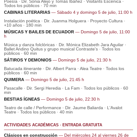
Poesía · Dir. Sònia Alejo y Tomás Ibáñez · Visitants Escènica ·
Todos los públicos · 70 min
CABINAS LITERARIAS
— Sábado 4 y domingo 5 de julio, 11:00 h
Instalación poética · Dir. Juanma Holguera · Proyecto Cultura ·
+10 años · 180 min
MÚSICAS Y BAILES DE ECUADOR
— Domingo 5 de julio, 11:00
h
Música y danza folclóricas · Dir. Mónica Elizabeth Jara Aguilar ·
Ballet Andino Quitus y grupo musical Contraste's · Todos los
públicos · 60 min
SÁTIROS Y DEMONIOS
— Domingo 5 de julio, 21:30 h
Batucada itinerante · Dir. Albert Parra · Alea Teatre · Todos los
públicos · 60 min
QUIMERA
— Domingo 5 de julio, 21:45 h
Pasacalle · Dir. Sergi Heredia · La Fam · Todos los públicos · 60
min
BESTIAS ÍGNEAS
— Domingo 5 de julio, 22:30 h
Teatro de calle / Performance · Dir. Jaume Baliarda · L'Avalot
Teatre · Todos los públicos · 40 min
ACTIVIDADES ACADÉMICAS · ENTRADA GRATUITA
Clásicos en construcción
— Del miércoles 24 al viernes 26 de