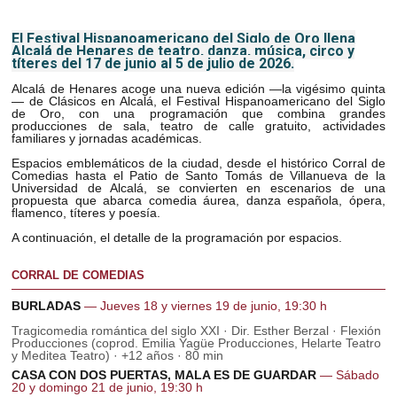
El Festival Hispanoamericano del Siglo de Oro llena
Alcalá de Henares de teatro, danza, música, circo y
títeres del 17 de junio al 5 de julio de 2026.
Alcalá de Henares acoge una nueva edición —la vigésimo quinta
— de Clásicos en Alcalá, el Festival Hispanoamericano del Siglo
de Oro, con una programación que combina grandes
producciones de sala, teatro de calle gratuito, actividades
familiares y jornadas académicas.
Espacios emblemáticos de la ciudad, desde el histórico Corral de
Comedias hasta el Patio de Santo Tomás de Villanueva de la
Universidad de Alcalá, se convierten en escenarios de una
propuesta que abarca comedia áurea, danza española, ópera,
flamenco, títeres y poesía.
A continuación, el detalle de la programación por espacios.
CORRAL DE COMEDIAS
BURLADAS
— Jueves 18 y viernes 19 de junio, 19:30 h
Tragicomedia romántica del siglo XXI · Dir. Esther Berzal · Flexión
Producciones (coprod. Emilia Yagüe Producciones, Helarte Teatro
y Meditea Teatro) · +12 años · 80 min
CASA CON DOS PUERTAS, MALA ES DE GUARDAR
— Sábado
20 y domingo 21 de junio, 19:30 h