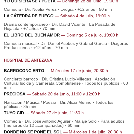
YO QUISIERA SER POETA
— Domingo 28 de junio, 19:00 h
Comedia · Dir. Noelia Pérez · Evogía · +12 años · 50 min
LA CÁTEDRA DE FUEGO
— Sábado 4 de julio, 19:00 h
Drama contemporáneo · Dir. David Vicente · La Posada de
Hojalata · +7 años · 70 min
EL LIBRO DEL BUEN AMOR
— Domingo 5 de julio, 19:00 h
Comedia musical · Dir. Daniel Acebes y Gabriel García · Diagoras
Producciones · +12 años · 70 min
HOSPITAL DE ANTEZANA
BARROCONCIERTO
— Miércoles 17 de junio, 20:30 h
Concierto barroco · Dir. Cristina Lucio-Villegas · Asociación
Cultural Isolda y Camerata Complutense · Todos los públicos · 60
min
PRECIOSA
— Sábado 20 de junio, 11:00 y 12:00 h
Narración / Música / Poesía · Dir. Alicia Merino · Todos los
públicos · 35 min
TUYO CID
— Sábado 27 de junio, 11:30 h
Comedia · Dir. José Antonio Aguilar · Malaje Sólo · Para adultos
(menores de 12 acompañados) · 60 min
DONDE NO SE PONE EL SOL
— Miércoles 1 de julio, 20:30 h