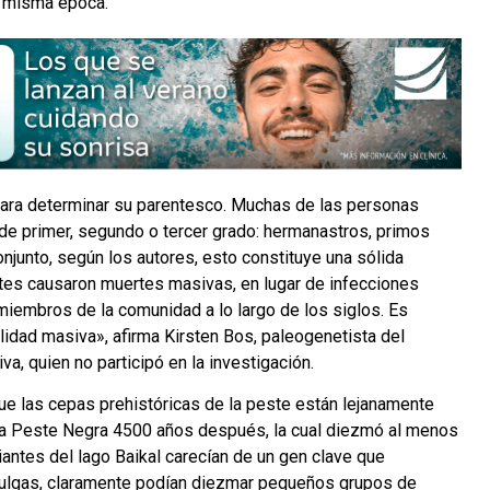
a misma época.
para determinar su parentesco. Muchas de las personas
 de primer, segundo o tercer grado: hermanastros, primos
onjunto, según los autores, esto constituye una sólida
tes causaron muertes masivas, en lugar de infecciones
iembros de la comunidad a lo largo de los siglos. Es
idad masiva», afirma Kirsten Bos, paleogenetista del
va, quien no participó en la investigación.
e las cepas prehistóricas de la peste están lejanamente
 la Peste Negra 4500 años después, la cual diezmó al menos
iantes del lago Baikal carecían de un gen clave que
s pulgas, claramente podían diezmar pequeños grupos de