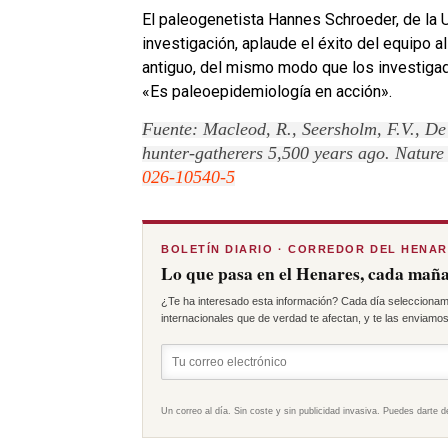
El paleogenetista Hannes Schroeder, de la 
investigación, aplaude el éxito del equipo al
antiguo, del mismo modo que los investiga
«Es paleoepidemiología en acción».
Fuente:
Macleod, R., Seersholm, F.V., De 
hunter-gatherers 5,500 years ago. Natur
026-10540-5
BOLETÍN DIARIO · CORREDOR DEL HENA
Lo que pasa en el Henares, cada maña
¿Te ha interesado esta información? Cada día seleccionam
internacionales que de verdad te afectan, y te las enviamos 
Un correo al día. Sin coste y sin publicidad invasiva. Puedes darte d