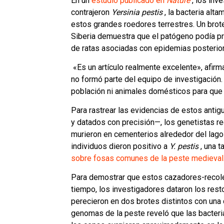
En un
estudio publicado en
Nature
, los inv
contrajeron
Yersinia pestis
, la bacteria alt
estos grandes roedores terrestres. Un bro
Siberia demuestra que el patógeno podía pr
de ratas asociadas con epidemias posterio
«Es un artículo realmente excelente», afirm
no formó parte del equipo de investigació
población ni animales domésticos para que 
Para rastrear las evidencias de estos anti
y datados con precisión—, los genetistas 
murieron en cementerios alrededor del lago
individuos dieron positivo a
Y. pestis
, una t
sobre fosas comunes de la peste medieval
Para demostrar que estos cazadores-recol
tiempo, los investigadores dataron los res
perecieron en dos brotes distintos con una 
genomas de la peste reveló que las bacteri