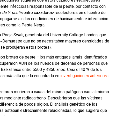
estigadores sugieren que estos cazadores-recolectores
amente infecciosa responsable de la peste, por contacto con
te
de Y. pestis
entre cazadores-recolectores en el centro de
opagarse sin las condiciones de hacinamiento e infestación
res como la Peste Negra.
a Pooja Swali, genetista del University College London, que
n. «Demuestra que no se necesitaban mayores densidades de
se produjeran estos brotes».
guos brotes de peste —los más antiguos jamás identificados
recuperaron ADN de los huesos de decenas de personas que
 Baikal hace entre 5500 y 4850 años. Casi el 40 % de los
asa más alta que la
encontrada en
investigaciones anteriores
.
ectores murieron a causa del mismo patógeno casi al mismo
tos mediante radiocarbono. Descubrieron que las víctimas
diferencia de pocos siglos. El análisis genético de los
as estaban estrechamente relacionadas, lo que sugiere que