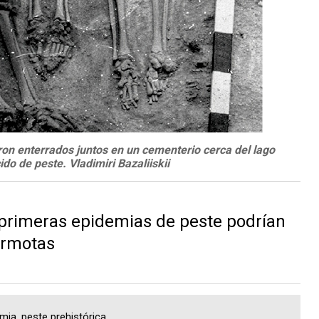
on enterrados juntos en un cementerio cerca del lago
do de peste. Vladimiri Bazaliiskii
rimeras epidemias de peste podrían
armotas
mia, peste prehistórica