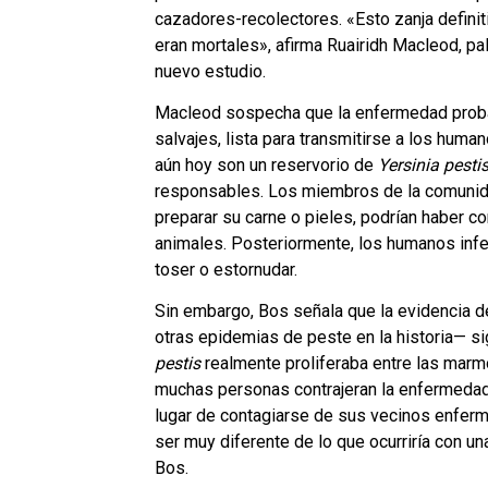
cazadores-recolectores. «Esto zanja defini
eran mortales», afirma Ruairidh Macleod, pa
nuevo estudio.
Macleod sospecha que la enfermedad proba
salvajes, lista para transmitirse a los hum
aún hoy son un reservorio de
Yersinia pesti
responsables. Los miembros de la comunid
preparar su carne o pieles, podrían haber co
animales. Posteriormente, los humanos infec
toser o estornudar.
Sin embargo, Bos señala que la evidencia 
otras epidemias de peste en la historia— sig
pestis
realmente proliferaba entre las marmo
muchas personas contrajeran la enfermedad 
lugar de contagiarse de sus vecinos enfer
ser muy diferente de lo que ocurriría con u
Bos.