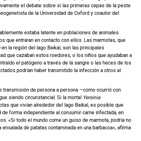
tivamente el debate sobre si las primeras cepas de la peste
leogenetista de la Universidad de Oxford y coautor del
blemente estaba latente en poblaciones de animales
anos que entraran en contacto con ellos. Las marmotas, que
s
en la región del lago Baikal, son las principales
ad que cazaban estos roedores, o los niños que ayudaban a
ntraído el patógeno a través de la sangre o las heces de los
tados podrían haber transmitido la infección a otros al
de transmisión de persona a persona —como ocurrió con
ue siendo circunstancial. Si la mortal
Yersinia
tas que vivían alrededor del lago Baikal, es posible que
de forma independiente al consumir carne infectada, en
mos. «Si todo el mundo come un guiso de marmota, podría no
na ensalada de patatas contaminada en una barbacoa», afirma