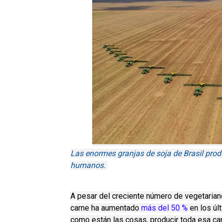
Las enormes granjas de soja de Brasil pro
humanos.
A pesar del creciente número de vegetaria
carne ha aumentado
más del 50 %
en los úl
como están las cosas, producir toda esa carn