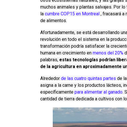
otros ecosistemas naturales, y las granjas 
muchos animales y plantas salvajes.
Por lo
la
cumbre COP15 en Montreal
, fracasará a
de alimentos.
Afortunadamente, se está desarrollando una
revolución en todo el sistema en la produc
transformación podría satisfacer la crecie
humana en crecimiento en
menos del 20%
d
palabras,
estas tecnologías podrían liber
de la agricultura en aproximadamente un
Alrededor
de las cuatro quintas partes
de la
asigna a la carne y los productos lácteos, in
específicamente
para alimentar al ganado
.
S
cantidad de tierra dedicada a cultivos con l