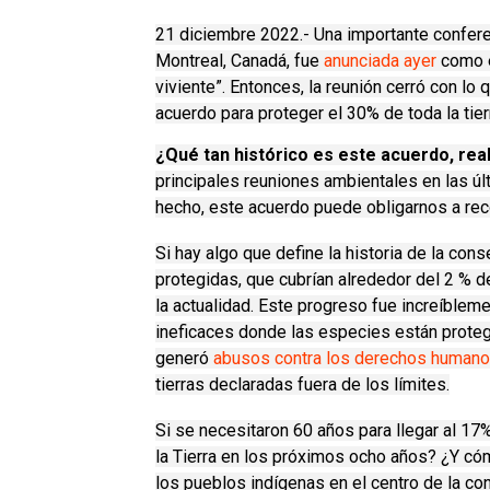
21 diciembre 2022.-
Una importante confere
Montreal, Canadá, fue
anunciada
ayer
como e
viviente”.
Entonces, la reunión cerró con lo
acuerdo para proteger el 30% de toda la tierr
¿Qué tan histórico es este acuerdo, re
principales reuniones ambientales en las ú
hecho, este acuerdo puede obligarnos a reco
Si hay algo que define la historia de la co
protegidas, que cubrían alrededor del 2 % 
la actualidad.
Este progreso fue increíblemen
ineficaces donde las especies están prote
generó
abusos contra los derechos human
tierras declaradas fuera de los límites.
Si se necesitaron 60 años para llegar al 17%
la Tierra en los próximos ocho años?
¿Y cóm
los pueblos indígenas en el centro de la co