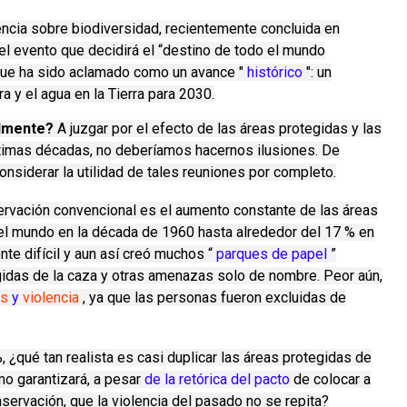
ncia sobre biodiversidad, recientemente concluida en
l evento que decidirá el “destino de todo el mundo
 que ha sido aclamado como un avance "
histórico
": un
a y el agua en la Tierra para 2030.
almente?
A juzgar por el efecto de las áreas protegidas y las
ltimas décadas, no deberíamos hacernos ilusiones.
De
nsiderar la utilidad de tales reuniones por completo.
nservación convencional es el aumento constante de las áreas
del mundo en la década de 1960 hasta alrededor del 17 % en
te difícil y aun así creó muchos “
parques de papel
”
gidas de la caza y otras amenazas solo de nombre.
Peor aún,
os
y
violencia
, ya que las personas fueron excluidas de
, ¿qué tan realista es casi duplicar las áreas protegidas de
o garantizará, a pesar
de la retórica del pacto
de colocar a
nservación, que la violencia del pasado no se repita?