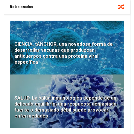
Relacionados
CIENCIA. tANCHOR, una novedosa forma de
desarrollar vacunas que produzcan
anticuerpos contra una proteína viral
específica
SALUD. La salud inmunológica depende de un
delicado equilibrio: una respuesta demasiado
fuerte o demasiado débil puede provocar
enfermedades