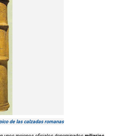
típico de las calzadas romanas
ban unos mojones oficiales denominados
miliarios