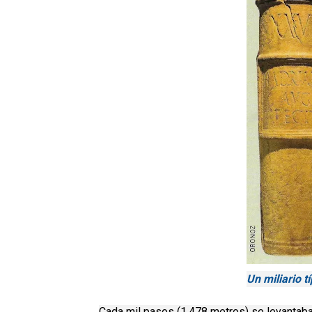
Un miliario 
Cada mil pasos
(1.478 metros) se levanta