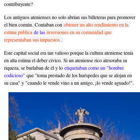
contribuyente?
Los antiguos atenienses no solo abrían sus billeteras para promover
el bien común.
Contaban con
obtener un alto rendimiento en la 
estima pública
de las
inversiones en su comunidad que 
representaban sus impuestos
.
Este capital social era tan valioso porque la cultura ateniense tenía
en alta estima el deber cívico.
Si un ateniense rico atesoraba su
riqueza, se burlaban de él y lo
etiquetaban como un "hombre 
codicioso"
que "toma prestado de los huéspedes que se alojan en
su casa" y "cuando le vende vino a un amigo, ¡lo vende aguado!".