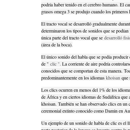
podría haber tenido en el cerebro humano.
El ca
grasos omega 3 se produjo cuando los primeros 
El tracto vocal se desarrolló gradualmente durant
determinaron los tipos de sonidos que se podían
única parte del tracto vocal que se
desarrolló fis
(área de la boca).
El único sonido del habla que se podía produci
de "
clic ". 
La corriente de aire podría controlar
conocidos que se comportan de esta manera.
Tod
predominantemente en los idiomas
khoisan
que s
Los clics ocurren en menos del 1% de los idio
de África y en ciertos idiomas de Sudáfrica que 
khoisan.
También se han observado clics en un ca
ceremonial extinto conocido como Damin en Aus
Un ejemplo de un sonido de habla de clic es el ll
parte posterior de la lengua se levanta contra la 