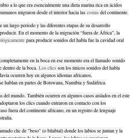
mbio a lo que era esencialmente una dieta marina rica en ácidos
humanos migraron desde el interior hacia las
costas
del continente.
e un largo período y las diferentes etapas de su desarrollo
 producir.
En el momento de la migración “fuera de África”, la
iológicamente
para producir sonidos del habla fue la cavidad oral
r completamente en la boca en ese momento era el llamado
sonido
se dentro de la boca.
Los clics
son los únicos sonidos del habla
avía ocurren hoy en algunos idiomas africanos,
e hablan en partes de Botswana, Namibia y Sudáfrica.
mas del mundo.
También ocurren en algunos casos aislados en el este
adoptaron los clics cuando entraron en contacto con los
so fuera del continente africano, en un registro de lenguaje
tralia.
amado clic de "beso" (o bilabial) donde los labios se juntan y la
parte posterior de la boca.
Luego, los labios se succionan