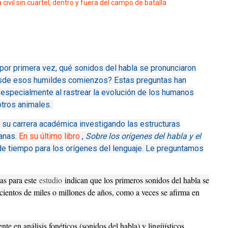
civil sin cuartel, dentro y fuera del campo de batalla
or primera vez, qué sonidos del habla se pronunciaron
desde esos humildes comienzos? Estas preguntas han
 especialmente al rastrear la evolución de los humanos
otros animales.
 su carrera académica investigando las estructuras
canas.
En su último libro
,
Sobre los orígenes del habla y el
e tiempo para los orígenes del lenguaje. Le preguntamos
das para este
estudio
indican que los primeros sonidos del habla se
ientos de miles o millones de años, como a veces se afirma en
nte en análisis fonéticos (sonidos del habla) y lingüísticos