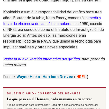
una manera que se comunique mejor para su charla
”.
Kopidakis asumió la responsabilidad del gráfico hace tres
años.
El autor de la tabla, Keith Emery, comenzó
a
medir y
trazar la eficiencia de las células solares
en 1980, cuando
el NREL era conocido como el Instituto de Investigación de
Energía Solar.
Antes de eso, las mediciones eran
responsabilidad de la NASA, que usaba la tecnología para
impulsar satélites y otras naves espaciales.
Visite la nueva versión interactiva del gráfico
para probarlo
usted mismo.
Fuente:
Wayne Hicks
,
Harrison Dreves
(
NREL
)
BOLETÍN DIARIO · CORREDOR DEL HENARES
Lo que pasa en el Henares, cada mañana en tu correo
¿Te ha interesado esta información? Cada día seleccionamos las noticias del
Corredor del Henares, Comunidad de Madrid, nacionales e internacionales que