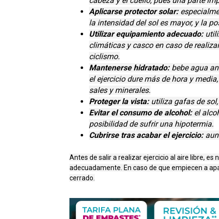
cabeza y el cuello, pues una parte imp
Aplicarse protector solar:
especialmen
la intensidad del sol es mayor, y la 
Utilizar equipamiento adecuado:
uti
climáticas y casco en caso de realiza
ciclismo.
Mantenerse hidratado:
bebe agua ant
el ejercicio dure más de hora y medi
sales y minerales.
Proteger la vista:
utiliza gafas de sol
Evitar el consumo de alcohol:
el alco
posibilidad de sufrir una hipotermia.
Cubrirse tras acabar el ejercicio:
aunq
Antes de salir a realizar ejercicio al aire libre, 
adecuadamente. En caso de que empiecen a apare
cerrado.