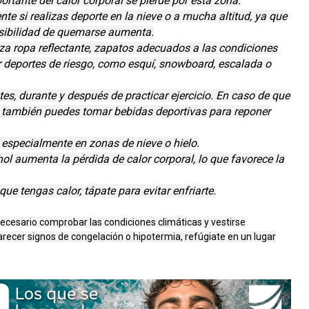
ortante del calor corporal se pierde por esta zona.
te si realizas deporte en la nieve o a mucha altitud, ya que
posibilidad de quemarse aumenta.
liza ropa reflectante, zapatos adecuados a las condiciones
r deportes de riesgo, como esquí, snowboard, escalada o
es, durante y después de practicar ejercicio. En caso de que
a, también puedes tomar bebidas deportivas para reponer
, especialmente en zonas de nieve o hielo.
hol aumenta la pérdida de calor corporal, lo que favorece la
ue tengas calor, tápate para evitar enfriarte.
es necesario comprobar las condiciones climáticas y vestirse
cer signos de congelación o hipotermia, refúgiate en un lugar