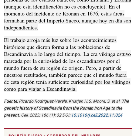
(aunque esta identificación no es concluyente).
En el
momento del incidente de Kronan en 1676, estas áreas
formaban parte del Imperio Sueco, aunque hoy en día son
independientes.
El trabajo arroja más luz sobre los acontecimientos
históricos que dieron forma a las poblaciones de
Escandinavia a lo largo del tiempo.
La era vikinga estuvo
marcada por la curiosidad de los escandinavos por el
mundo fuera de su región de origen.
Pero, a partir de
nuestros resultados, también parece que el mundo fuera
de esta región tenía suficiente curiosidad por los vikingos
como para viajar a Escandinavia.
Fuente:
Ricardo Rodríguez-Varela, Kristjan H.S. Moore, S. et al.
The
genetic history of Scandinavia from the Roman Iron Age to the
present
.
Cell
, 2023; 186 (1): 32 DOI:
10.1016/j.cell.2022.11.024
BOLETÍN DIARIO · CORREDOR DEL HENARES