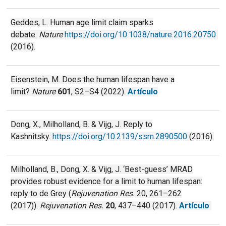
Geddes, L. Human age limit claim sparks
debate.
Nature
https://doi.org/10.1038/nature.2016.20750
(2016).
Eisenstein, M. Does the human lifespan have a
limit?
Nature
601
, S2–S4 (2022).
Artículo
Dong, X., Milholland, B. & Vijg, J. Reply to
Kashnitsky.
https://doi.org/10.2139/ssrn.2890500
(2016).
Milholland, B., Dong, X. & Vijg, J. ‘Best-guess’ MRAD
provides robust evidence for a limit to human lifespan:
reply to de Grey (
Rejuvenation Res.
20, 261–262
(2017)).
Rejuvenation Res.
20
, 437–440 (2017).
Artículo