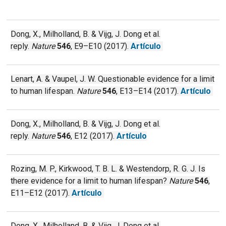
Dong, X., Milholland, B. & Vijg, J. Dong et al.
reply.
Nature
546
, E9–E10 (2017).
Artículo
Lenart, A. & Vaupel, J. W. Questionable evidence for a limit
to human lifespan.
Nature
546
, E13–E14 (2017).
Artículo
Dong, X., Milholland, B. & Vijg, J. Dong et al.
reply.
Nature
546
, E12 (2017).
Artículo
Rozing, M. P., Kirkwood, T. B. L. & Westendorp, R. G. J. Is
there evidence for a limit to human lifespan?
Nature
546
,
E11–E12 (2017).
Artículo
Dong, X., Milholland, B. & Vijg, J. Dong et al.