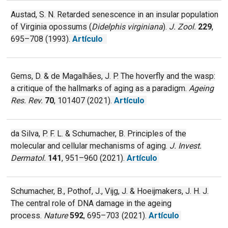
Austad, S. N. Retarded senescence in an insular population
of Virginia opossums (
Didelphis virginiana
).
J. Zool.
229
,
695–708 (1993).
Artículo
Gems, D. & de Magalhães, J. P. The hoverfly and the wasp:
a critique of the hallmarks of aging as a paradigm.
Ageing
Res. Rev.
70
, 101407 (2021).
Artículo
da Silva, P. F. L. & Schumacher, B. Principles of the
molecular and cellular mechanisms of aging.
J. Invest.
Dermatol.
141
, 951–960 (2021).
Artículo
Schumacher, B., Pothof, J., Vijg, J. & Hoeijmakers, J. H. J.
The central role of DNA damage in the ageing
process.
Nature
592
, 695–703 (2021).
Artículo