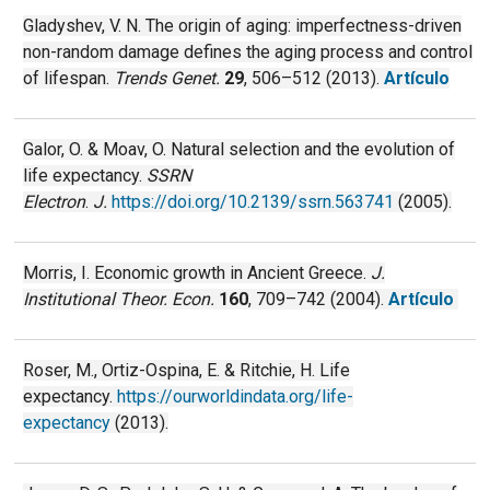
Gladyshev, V. N. The origin of aging: imperfectness-driven
non-random damage defines the aging process and control
of lifespan.
Trends Genet.
29
, 506–512 (2013).
Artículo
Galor, O. & Moav, O. Natural selection and the evolution of
life expectancy.
SSRN
Electron
.
J.
https://doi.org/10.2139/ssrn.563741
(2005).
Morris, I. Economic growth in Ancient Greece.
J.
Institutional Theor. Econ.
160
, 709–742 (2004).
Artículo
Roser, M., Ortiz-Ospina, E. & Ritchie, H. Life
expectancy.
https://ourworldindata.org/life-
expectancy
(2013).