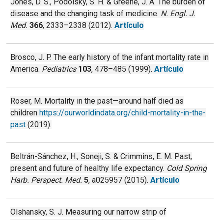
Jones, D. S., Podolsky, S. H. & Greene, J. A. The burden of
disease and the changing task of medicine.
N. Engl. J.
Med.
366
, 2333–2338 (2012).
Artículo
Brosco, J. P. The early history of the infant mortality rate in
America.
Pediatrics
103
, 478–485 (1999).
Artículo
Roser, M. Mortality in the past—around half died as
children
https://ourworldindata.org/child-mortality-in-the-
past
(2019).
Beltrán-Sánchez, H., Soneji, S. & Crimmins, E. M. Past,
present and future of healthy life expectancy.
Cold Spring
Harb. Perspect. Med.
5
, a025957 (2015).
Artículo
Olshansky, S. J. Measuring our narrow strip of