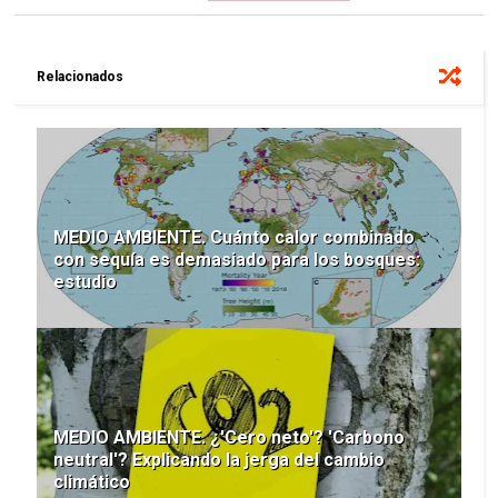
Relacionados
MEDIO AMBIENTE. Cuánto calor combinado
con sequía es demasiado para los bosques:
estudio
MEDIO AMBIENTE. ¿'Cero neto'? 'Carbono
neutral'? Explicando la jerga del cambio
climático