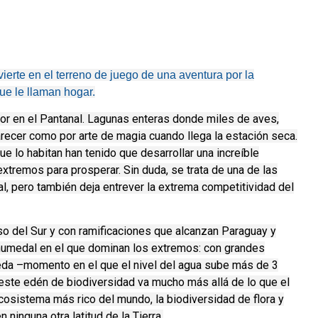
erte en el terreno de juego de una aventura por la
ue le llaman hogar.
rior en el Pantanal. Lagunas enteras donde miles de aves,
ecer como por arte de magia cuando llega la estación seca.
e lo habitan han tenido que desarrollar una increíble
tremos para prosperar. Sin duda, se trata de una de las
l, pero también deja entrever la extrema competitividad del
so del Sur y con ramificaciones que alcanzan Paraguay y
 humedal en el que dominan los extremos: con grandes
meda –momento en el que el nivel del agua sube más de 3
este edén de biodiversidad va mucho más allá de lo que el
cosistema más rico del mundo, la biodiversidad de flora y
 ninguna otra latitud de la Tierra.