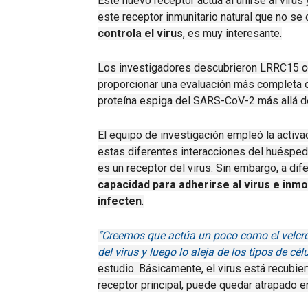
Este nuevo receptor actúa al unirse al virus 
este receptor inmunitario natural que no se
controla el virus
, es muy interesante.
Los investigadores descubrieron LRRC15 c
proporcionar una evaluación más completa d
proteína espiga del SARS-CoV-2 más allá d
El equipo de investigación empleó la activ
estas diferentes interacciones del huésp
es un receptor del virus.
Sin embargo, a dif
capacidad para adherirse al virus e inmo
infecten
.
“Creemos que actúa un poco como el velcro, 
del virus y luego lo aleja de los tipos de célu
estudio.
Básicamente, el virus está recubierto
receptor principal, puede quedar atrapado 