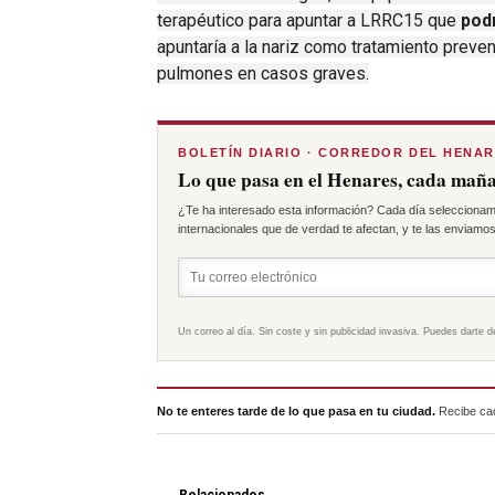
terapéutico para apuntar a LRRC15 que
podr
apuntaría a la nariz como tratamiento preven
pulmones en casos graves.
BOLETÍN DIARIO · CORREDOR DEL HENA
Lo que pasa en el Henares, cada maña
¿Te ha interesado esta información? Cada día seleccionam
internacionales que de verdad te afectan, y te las enviamos 
Un correo al día. Sin coste y sin publicidad invasiva. Puedes darte d
No te enteres tarde de lo que pasa en tu ciudad.
Recibe cad