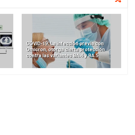
COVID-19. La infección previa con
Omicron, otorga cierta protección
contra las variantes BA.4 y BA.5