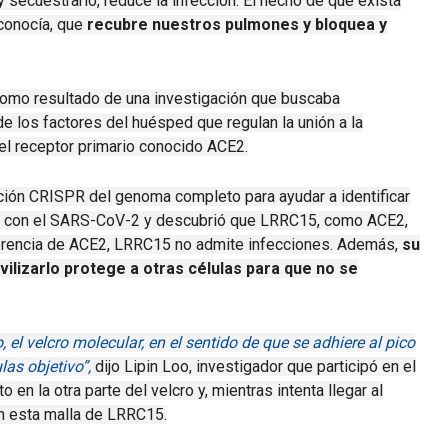
y secuestrarlo, reduce la infección.
El hecho de que exista
 conocía, que
recubre nuestros pulmones y bloquea y
omo resultado de una investigación que buscaba
e los factores del huésped que regulan la unión a la
el receptor primario conocido ACE2.
ación CRISPR del genoma completo para ayudar a identificar
ed con el SARS-CoV-2 y descubrió que LRRC15, como ACE2,
erencia de ACE2, LRRC15 no admite infecciones.
Además,
su
vilizarlo protege a otras células para que no se
el velcro molecular, en el sentido de que se adhiere al pico
las objetivo”,
dijo Lipin Loo, investigador que participó en el
 en la otra parte del velcro y, mientras intenta llegar al
en esta malla de LRRC15.