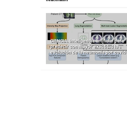
Relacionados
CIENCIA. Inteligencia artificial para
predecir con mayor exactitud la
evolución de la neumonía por covid