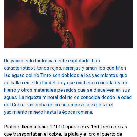
Un yacimiento históricamente explotado. Los
característicos tonos rojos, naranjas y amarillos que tiñen
las aguas del río Tinto son debidos a los yacimientos que
se hallan en el lecho del río y que contienen cantidades de
hierro y otros materiales pesados que se disuelven en sus
aguas. La riqueza mineral del río es conocida desde la edad
del Cobre, sin embargo no se empezó a explotar el
yacimiento minero hasta la época romana.
Riotinto llegó a tener 17.000 operarios y 150 locomotoras
que transportaban el cobre, la plata y el oro al puerto de