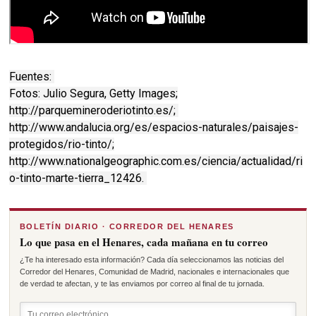
Fuentes:
Fotos: Julio Segura, Getty Images;
http://parquemineroderiotinto.es/;
http://www.andalucia.org/es/espacios-naturales/paisajes-
protegidos/rio-tinto/;
http://www.nationalgeographic.com.es/ciencia/actualidad/ri
o-tinto-marte-tierra_12426.
BOLETÍN DIARIO · CORREDOR DEL HENARES
Lo que pasa en el Henares, cada mañana en tu correo
¿Te ha interesado esta información? Cada día seleccionamos las noticias del
Corredor del Henares, Comunidad de Madrid, nacionales e internacionales que
de verdad te afectan, y te las enviamos por correo al final de tu jornada.