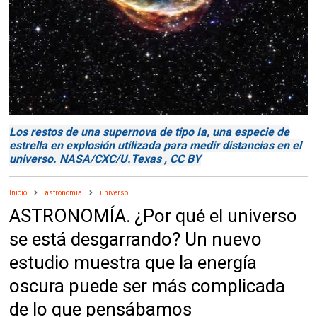
Los restos de una supernova de tipo Ia, una especie de
estrella en explosión utilizada para medir distancias en el
universo. NASA/CXC/U.Texas , CC BY
Inicio
astronomia
universo
ASTRONOMÍA. ¿Por qué el universo
se está desgarrando? Un nuevo
estudio muestra que la energía
oscura puede ser más complicada
de lo que pensábamos