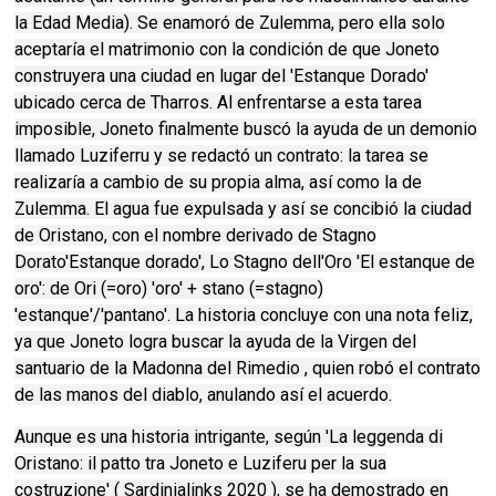
la Edad Media). Se enamoró de Zulemma, pero ella solo
aceptaría el matrimonio con la condición de que Joneto
construyera una ciudad en lugar del 'Estanque Dorado'
ubicado cerca de Tharros. Al enfrentarse a esta tarea
imposible, Joneto finalmente buscó la ayuda de un demonio
llamado Luziferru y se redactó un contrato: la tarea se
realizaría a cambio de su propia alma, así como la de
Zulemma. El agua fue expulsada y así se concibió la ciudad
de Oristano, con el nombre derivado de Stagno
Dorato'Estanque dorado', Lo Stagno dell'Oro 'El estanque de
oro': de Ori (=oro) 'oro' + stano (=stagno)
'estanque'/'pantano'. La historia concluye con una nota feliz,
ya que Joneto logra buscar la ayuda de la Virgen del
santuario de la Madonna del Rimedio , quien robó el contrato
de las manos del diablo, anulando así el acuerdo.
Aunque es una historia intrigante, según 'La leggenda di
Oristano: il patto tra Joneto e Luziferu per la sua
costruzione' ( Sardinialinks 2020 ), se ha demostrado en