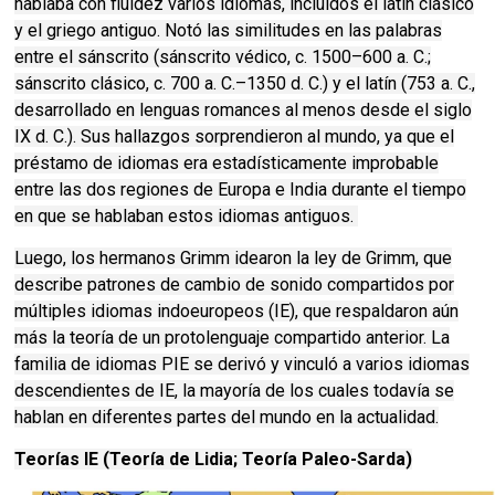
hablaba con fluidez varios idiomas, incluidos el latín clásico
y el griego antiguo. Notó las similitudes en las palabras
entre el sánscrito (sánscrito védico, c. 1500–600 a. C.;
sánscrito clásico, c. 700 a. C.–1350 d. C.) y el latín (753 a. C.,
desarrollado en lenguas romances al menos desde el siglo
IX d. C.). Sus hallazgos sorprendieron al mundo, ya que el
préstamo de idiomas era estadísticamente improbable
entre las dos regiones de Europa e India durante el tiempo
en que se hablaban estos idiomas antiguos.
Luego, los hermanos Grimm idearon la ley de Grimm, que
describe patrones de cambio de sonido compartidos por
múltiples idiomas indoeuropeos (IE), que respaldaron aún
más la teoría de un protolenguaje compartido anterior. La
familia de idiomas PIE se derivó y vinculó a varios idiomas
descendientes de IE, la mayoría de los cuales todavía se
hablan en diferentes partes del mundo en la actualidad.
Teorías IE (Teoría de Lidia; Teoría Paleo-Sarda)