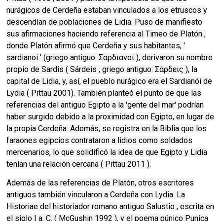
nurágicos de Cerdeña estaban vinculados a los etruscos y
descendían de poblaciones de Lidia. Puso de manifiesto
sus afirmaciones haciendo referencia al Timeo de Platón ,
donde Platón afirmó que Cerdeña y sus habitantes, '
sardianoi ' (griego antiguo: Σαρδιανοί ), derivaron su nombre
propio de Sardis ( Sárdeis , griego antiguo: Σάρδεις ), la
capital de Lidia, y, así, el pueblo nurágico era el Sardianói de
Lydia ( Pittau 2001). También planteó el punto de que las
referencias del antiguo Egipto a la 'gente del mar' podrían
haber surgido debido a la proximidad con Egipto, en lugar de
la propia Cerdeña. Además, se registra en la Biblia que los
faraones egipcios contrataron a lidios como soldados
mercenarios, lo que solidificó la idea de que Egipto y Lidia
tenían una relación cercana ( Pittau 2011 ).
Además de las referencias de Platón, otros escritores
antiguos también vincularon a Cerdeña con Lydia. La
Historiae del historiador romano antiguo Salustio , escrita en
el siglo I a. C. ( McGushin 1992 ), y el poema púnico Punica