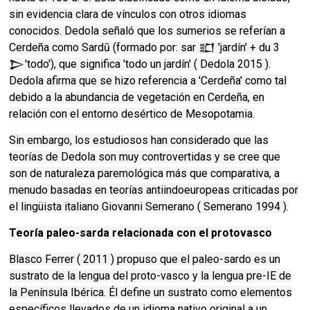
sin evidencia clara de vínculos con otros idiomas
conocidos. Dedola señaló que los sumerios se referían a
Cerdeña como Sardū (formado por: sar 𒊬 'jardín' + du 3
𒆕'todo'), que significa 'todo un jardín' ( Dedola 2015 ).
Dedola afirma que se hizo referencia a 'Cerdeña' como tal
debido a la abundancia de vegetación en Cerdeña, en
relación con el entorno desértico de Mesopotamia.
Sin embargo, los estudiosos han considerado que las
teorías de Dedola son muy controvertidas y se cree que
son de naturaleza paremológica más que comparativa, a
menudo basadas en teorías antiindoeuropeas criticadas por
el lingüista italiano Giovanni Semerano ( Semerano 1994 ).
Teoría paleo-sarda relacionada con el protovasco
Blasco Ferrer ( 2011 ) propuso que el paleo-sardo es un
sustrato de la lengua del proto-vasco y la lengua pre-IE de
la Península Ibérica. Él define un sustrato como elementos
específicos llevados de un idioma nativo original a un