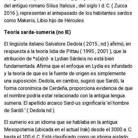
del antiguo romano Silius Italicus , del siglo I d. C. ( Zucca
2016 ), representan al antepasado de los habitantes sardos
como Makeris, Libio hijo de Hércules.
Teoría sarda-sumeria (no IE)
El lingüista italiano Salvatore Dedola ( 2015 , nd ) afirmó, en
respuesta a la teoría lidia de Pittau ( 1995 , 2001 ), que la
atribución de *s(a)rd- a Lydian Sárdeis no está bien
fundamentada. Afirma que el enfoque en Lydia es infundado
y la teoría de que es la fuente de origen es simplemente
una suposición. Dedola, en cambio, sugirió que Sardō, la
forma coronímica de Cerdeña, proporciona evidencia de que
el nombre podría estar relacionado con la antigua lengua
sumeria. El apellido arcaico Sard-us significaría 'el hombre
de Sardō ' ( Dedola nd ).
El sumerio es un idioma que se hablaba en la antigua
Mesopotamia (ubicada en el actual Irak) desde el 3000 a. C.
hasta el 100 d. C. Está clasificado como un idioma aislado,