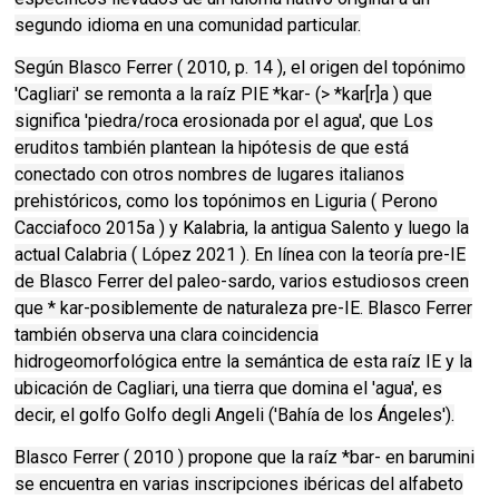
segundo idioma en una comunidad particular.
Según Blasco Ferrer ( 2010, p. 14 ), el origen del topónimo
'Cagliari' se remonta a la raíz PIE *kar- (> *kar[r]a ) que
significa 'piedra/roca erosionada por el agua', que Los
eruditos también plantean la hipótesis de que está
conectado con otros nombres de lugares italianos
prehistóricos, como los topónimos en Liguria ( Perono
Cacciafoco 2015a ) y Kalabria, la antigua Salento y luego la
actual Calabria ( López 2021 ). En línea con la teoría pre-IE
de Blasco Ferrer del paleo-sardo, varios estudiosos creen
que * kar-posiblemente de naturaleza pre-IE. Blasco Ferrer
también observa una clara coincidencia
hidrogeomorfológica entre la semántica de esta raíz IE y la
ubicación de Cagliari, una tierra que domina el 'agua', es
decir, el golfo Golfo degli Angeli ('Bahía de los Ángeles').
Blasco Ferrer ( 2010 ) propone que la raíz *bar- en barumini
se encuentra en varias inscripciones ibéricas del alfabeto