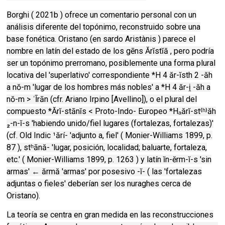
Borghi ( 2021b ) ofrece un comentario personal con un
análisis diferente del topónimo, reconstruido sobre una
base fonética. Oristano (en sardo Aristànis ) parece el
nombre en latín del estado de los gēns Ărĭstĭă , pero podría
ser un topónimo prerromano, posiblemente una forma plural
locativa del 'superlativo' correspondiente *H 4 ăr-ĭsth 2 -ăh
a nŏ-m 'lugar de los hombres más nobles' a *H 4 ăr-i̯ -ăh a
nŏ-m > ʾĪrān (cfr. Ariano Irpino [Avellino]), o el plural del
compuesto *Ărĭ-stānĭs < Proto-Indo- Europeo *Hₐărĭ-st⁽ʰ⁾ăh
₂-n-ĭ-s 'habiendo unido/fiel lugares (fortalezas, fortalezas)'
(cf. Old Indic ¹ărí- 'adjunto a, fiel' ( Monier-Williams 1899, p.
87 ), stʰānă- 'lugar, posición, localidad; baluarte, fortaleza,
etc.' ( Monier-Williams 1899, p. 1263 ) y latín ĭn-ĕrm-ĭ-s 'sin
armas' ← ărmă 'armas' por posesivo -ĭ- ( las 'fortalezas
adjuntas o fieles' deberían ser los nuraghes cerca de
Oristano).
La teoría se centra en gran medida en las reconstrucciones