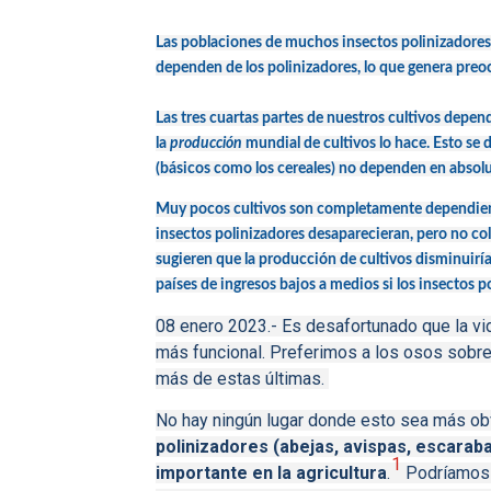
Las poblaciones de muchos insectos polinizadores 
dependen de los polinizadores, lo que genera preo
Las tres cuartas partes de nuestros cultivos depend
la
producción
mundial de cultivos lo hace.
Esto se 
(básicos como los cereales) no dependen en absolut
Muy pocos cultivos son completamente dependie
insectos polinizadores desaparecieran, pero no co
sugieren que la producción de cultivos disminuiría
países de ingresos bajos a medios si los insectos 
08 enero 2023.- Es desafortunado que la vi
más funcional.
Preferimos a los osos sobr
más de estas últimas.
No hay ningún lugar donde esto sea más ob
polinizadores (abejas, avispas, escarab
1
importante en la agricultura
.
Podríamos a