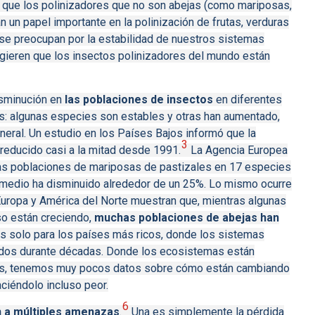
 que los polinizadores que no son abejas (como mariposas,
un papel importante en la polinización de frutas, verduras
 preocupan por la estabilidad de nuestros sistemas
gieren que los insectos polinizadores del mundo están
isminución en
las poblaciones de insectos
en diferentes
es: algunas especies son estables y otras han aumentado,
neral.
Un estudio en los Países Bajos informó que la
3
reducido casi a la mitad desde 1991.
La Agencia Europea
as poblaciones de mariposas de pastizales en 17 especies
medio ha disminuido alrededor de un 25%.
Lo mismo ocurre
uropa y América del Norte muestran que, mientras algunas
so están creciendo,
muchas poblaciones de abejas han
s solo para los países más ricos, donde los sistemas
ados durante décadas.
Donde los ecosistemas están
os, tenemos muy pocos datos sobre cómo están cambiando
ciéndolo incluso peor.
6
n a múltiples amenazas
.
Una es simplemente la pérdida