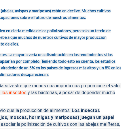
(abejas, avispas y mariposas) están en declive.
Muchos cultivos
cupaciones sobre el futuro de nuestros alimentos.
en en cierta medida de los polinizadores, pero solo un tercio de
debe a que muchos de nuestros cultivos de mayor producción
o de ellos.
ntes.
La mayoría vería una disminución en los rendimientos si los
lapsarían por completo.
Teniendo todo esto en cuenta, los estudios
 alrededor de un 5% en los países de ingresos más altos y un 8% en los
polinizadores desaparecieran.
da silvestre que menos nos importa nos proporcione el valor
e
los insectos
y las bacterias, a pesar de depender mucho
vio que la producción de alimentos.
Los insectos
ajos, moscas, hormigas y mariposas) juegan un papel
sociar la polinización de cultivos con las abejas melíferas,