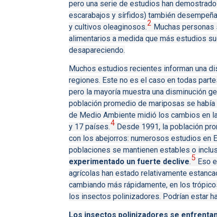
pero una serie de estudios han demostrado
escarabajos y sírfidos) también desempeñan 
2
y cultivos oleaginosos.
Muchas personas se
alimentarios a medida que más estudios su
desapareciendo.
Muchos estudios recientes informan una d
regiones.
Este no es el caso en todas part
pero la mayoría muestra una disminución ge
población promedio de mariposas se había 
de Medio Ambiente midió los cambios en l
4
y 17 países.
Desde 1991, la población pro
con los abejorros: numerosos estudios en E
poblaciones se mantienen estables o inclu
5
experimentado un fuerte declive
.
Eso e
agrícolas han estado relativamente estanc
cambiando más rápidamente, en los trópic
los insectos polinizadores.
Podrían estar ha
Los insectos polinizadores se enfrenta