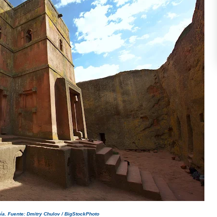
pía.
Fuente: Dmitry Chulov / BigStockPhoto