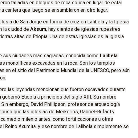
ueron talladas en bloques de roca sólida en lugar de estar
a cantera que luego se ensamblaron en otro lugar.
esia de San Jorge en forma de cruz en Lalibela y la Iglesia
n la ciudad de
Aksum
, hay cientos de iglesias rupestres
erras altas de Etiopía.
Una de estas iglesias es la iglesia
 de sus ciudades más sagradas, conocida como
Lalibela
,
ias
monolíticas
excavadas en la roca
.
Son los templos
an en el sitio del Patrimonio Mundial de la UNESCO, pero aún
ón.
pero las leyendas mencionan que fueron excavados durante
n gobernó Etiopía a principios del
siglo
XIII
.
Su nombre
.
Sin embargo, David Phillipson, profesor de arqueología
opuso que las iglesias de Merkorios, Gabriel-Rufael y
oca medio milenio antes, como fortificaciones u otras
 del Reino Axumita, y ese nombre de Lalibela simplemente se