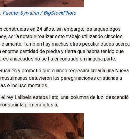
a. Fuente: Sylvainn / BigStockPhoto
on construidas en 24 años, sin embargo, los arqueólogos
hoy, sería notable realizar este trabajo utilizando cinceles
e diamante.
También hay muchas otras peculiaridades acerca
 enorme cantidad de piedra y tierra que habría tenido que
iores ahuecados no se ha encontrado en ninguna parte.
Jerusalén y prometió que cuando regresara crearía una Nueva
s musulmanas detuvieron las peregrinaciones cristianas a
as e incluso mortales.
o el rey Lalibela estaba listo, una columna de luz descendió
onstruir la primera iglesia.