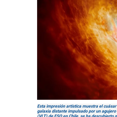
Esta impresión artística muestra el cuásar
galaxia distante impulsado por un agujero
(VLT) de ESO en Chile, se ha descubierto 