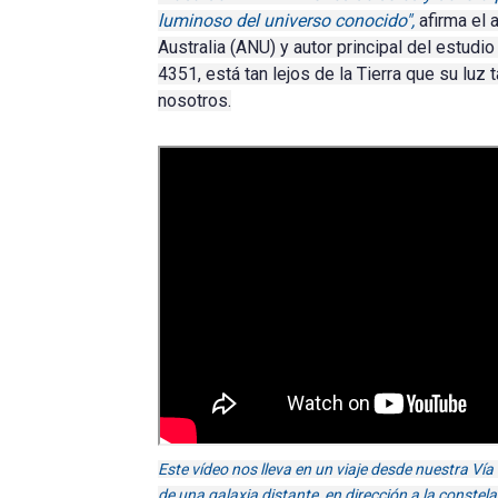
luminoso del universo conocido",
afirma el 
Australia (ANU) y autor principal del estudi
4351, está tan lejos de la Tierra que su luz
nosotros.
Este vídeo nos lleva en un viaje desde nuestra Vía 
de una galaxia distante, en dirección a la constel