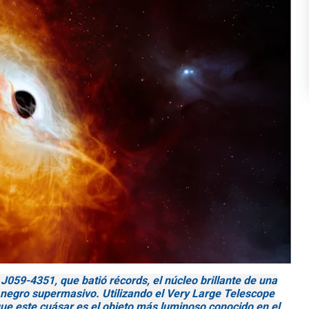
 J059-4351, que batió récords, el núcleo brillante de una
 negro supermasivo. Utilizando el Very Large Telescope
que este cuásar es el objeto más luminoso conocido en el