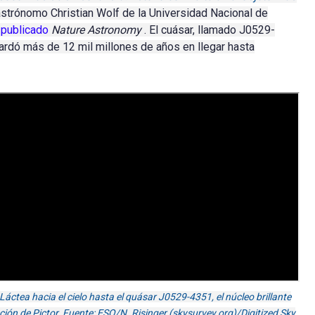
astrónomo Christian Wolf de la Universidad Nacional de
o
publicado
Nature Astronomy
.
El cuásar, llamado J0529-
 tardó más de 12 mil millones de años en llegar hasta
Láctea hacia el cielo hasta el quásar J0529-4351, el núcleo brillante
ación de Pictor. Fuente: ESO/N. Risinger (skysurvey.org)/Digitized Sky