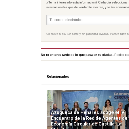
¿Te ha interesado esta información? Cada día seleccionam
internacionales que de verdad te afectan, y te las enviamos 
Un correo al día. Sin coste y sin publicidad invasiva. Puedes darte d
No te enteres tarde de lo que pasa en tu ciudad.
Recibe cad
Relacionados
Azuqueca de Henares acoge el IV
Encuentro de la Red de Agentes de
Economía Circular de Castilla-La