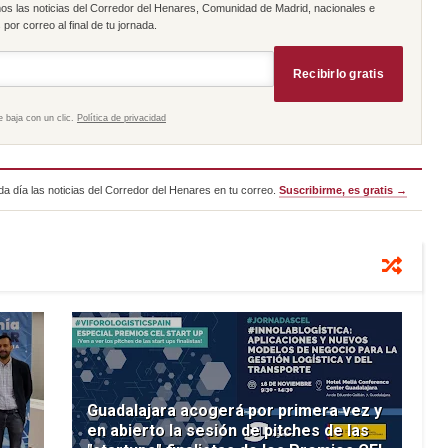
os las noticias del Corredor del Henares, Comunidad de Madrid, nacionales e
por correo al final de tu jornada.
Recibirlo gratis
e baja con un clic.
Política de privacidad
a día las noticias del Corredor del Henares en tu correo.
Suscribirme, es gratis →
Guadalajara acogerá por primera vez y
en abierto la sesión de pitches de las