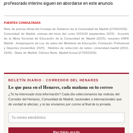
profesorado interino siguen sin abordarse en este anuncio.
FUENTES CONSULTADAS
Nota de prensa oficial del Consejo de Gobierno de la Comunidad de Madrid (27/05/2026) ·
Comunidad de Madrid, noticias del inicio del curso 2025/26 (septiembre 2025) · Acuerdo
de la Mesa Sectorial de Educación de la Comunidad de Madrid (2025), resumen ANPE
Madrid · Anteproyecto de Ley de ratios del Ministerio de Educación, Formación Profesional
y Deportes (noviembre 2025) · Histórico de reducción de ratios: comunidad.madrid (2021-
2026) · Diario de Madrid, Crónica Norte, Madrid Actual (27/05/2026).
BOLETÍN DIARIO · CORREDOR DEL HENARES
Lo que pasa en el Henares, cada mañana en tu correo
¿Te ha interesado esta información? Cada día seleccionamos las noticias del
Corredor del Henares, Comunidad de Madrid, nacionales e internacionales que
de verdad te afectan, y te las enviamos por correo al final de tu jornada.
Recibirlo gratis