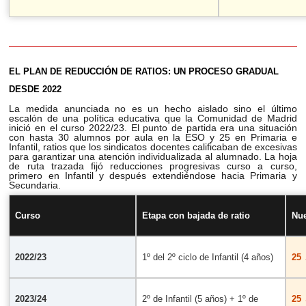
EL PLAN DE REDUCCIÓN DE RATIOS: UN PROCESO GRADUAL
DESDE 2022
La medida anunciada no es un hecho aislado sino el último
escalón de una política educativa que la Comunidad de Madrid
inició en el curso 2022/23. El punto de partida era una situación
con hasta 30 alumnos por aula en la ESO y 25 en Primaria e
Infantil, ratios que los sindicatos docentes calificaban de excesivas
para garantizar una atención individualizada al alumnado. La hoja
de ruta trazada fijó reducciones progresivas curso a curso,
primero en Infantil y después extendiéndose hacia Primaria y
Secundaria.
Curso
Etapa con bajada de ratio
Nue
2022/23
1º del 2º ciclo de Infantil (4 años)
25 
2023/24
2º de Infantil (5 años) + 1º de
25 