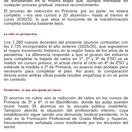
de estudiantes en la misma etapa que, aunque inevitable en
cualquier proceso gradual, merece reconocimiento.
El proceso de reducción en Primaria, por su parte, no estará
completo —los seis cursos a 20 alumnos— hasta al menos el
curso 2030/31, lo que sitúa el horizonte de la transformación
completa todavía bastante lejos.
La cifra en perspectiva
Los 1.280 nuevos docentes del presente anuncio contrastan con
los 2.725 incorporados el año anterior (2025/26), que supusieron
el mayor incremento histórico en la región fuera de los años de la
pandemia. La diferencia responde a que el grueso del esfuerzo
para completar la bajada de ratios en 1º, 2º y 3º de ESO ya se
realizó en cursos previos; el actual cierra el ciclo en 4º de ESO y
extiende la medida a 2º de Primaria, un avance más acotado pero
necesario para completar el plan. Así pues, la comparación
directa entre ambas cifras puede resultar engañosa si no se pone
en contexto.
Pendientes: lo que aún queda por hacer
El anuncio no cubre aún la reducción de ratios en los cursos de
Primaria de 3º a 6º, ni en Bachillerato, donde las aulas pueden
reunir hasta 35 alumnos en la escuela pública madrileña.
Tampoco aborda la situación del profesorado interino, cuya
estabilización sigue siendo una demanda sindical pendiente, ni la
ratio en la Formación Profesional de Grado Medio y Superior,
frecuentemente señalada como insuficiente por los docentes del
sector.