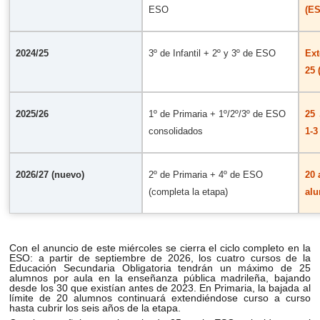
ESO
(E
2024/25
3º de Infantil + 2º y 3º de ESO
Ext
25 
2025/26
1º de Primaria + 1º/2º/3º de ESO
25 
consolidados
1-3
2026/27 (nuevo)
2º de Primaria + 4º de ESO
20 
(completa la etapa)
al
Con el anuncio de este miércoles se cierra el ciclo completo en la
ESO: a partir de septiembre de 2026, los cuatro cursos de la
Educación Secundaria Obligatoria tendrán un máximo de 25
alumnos por aula en la enseñanza pública madrileña, bajando
desde los 30 que existían antes de 2023. En Primaria, la bajada al
límite de 20 alumnos continuará extendiéndose curso a curso
hasta cubrir los seis años de la etapa.