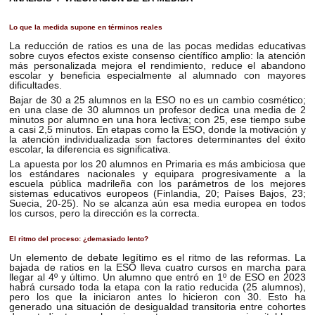
Lo que la medida supone en términos reales
La reducción de ratios es una de las pocas medidas educativas
sobre cuyos efectos existe consenso científico amplio: la atención
más personalizada mejora el rendimiento, reduce el abandono
escolar y beneficia especialmente al alumnado con mayores
dificultades.
Bajar de 30 a 25 alumnos en la ESO no es un cambio cosmético;
en una clase de 30 alumnos un profesor dedica una media de 2
minutos por alumno en una hora lectiva; con 25, ese tiempo sube
a casi 2,5 minutos. En etapas como la ESO, donde la motivación y
la atención individualizada son factores determinantes del éxito
escolar, la diferencia es significativa.
La apuesta por los 20 alumnos en Primaria es más ambiciosa que
los estándares nacionales y equipara progresivamente a la
escuela pública madrileña con los parámetros de los mejores
sistemas educativos europeos (Finlandia, 20; Países Bajos, 23;
Suecia, 20-25). No se alcanza aún esa media europea en todos
los cursos, pero la dirección es la correcta.
El ritmo del proceso: ¿demasiado lento?
Un elemento de debate legítimo es el ritmo de las reformas. La
bajada de ratios en la ESO lleva cuatro cursos en marcha para
llegar al 4º y último. Un alumno que entró en 1º de ESO en 2023
habrá cursado toda la etapa con la ratio reducida (25 alumnos),
pero los que la iniciaron antes lo hicieron con 30. Esto ha
generado una situación de desigualdad transitoria entre cohortes