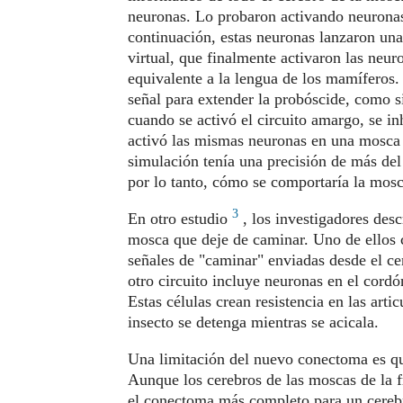
neuronas. Lo probaron activando neuronas
continuación, estas neuronas lanzaron una
virtual, que finalmente activaron las neur
equivalente a la lengua de los mamíferos. 
señal para extender la probóscide, como si
cuando se activó el circuito amargo, se inh
activó las mismas neuronas en una mosca d
simulación tenía una precisión de más del
por lo tanto, cómo se comportaría la mosc
3
En otro estudio
, los investigadores desc
mosca que deje de caminar. Uno de ellos 
señales de "caminar" enviadas desde el ce
otro circuito incluye neuronas en el cordó
Estas células crean resistencia en las arti
insecto se detenga mientras se acicala.
Una limitación del nuevo conectoma es que
Aunque los cerebros de las moscas de la fr
el conectoma más completo para un cerebr