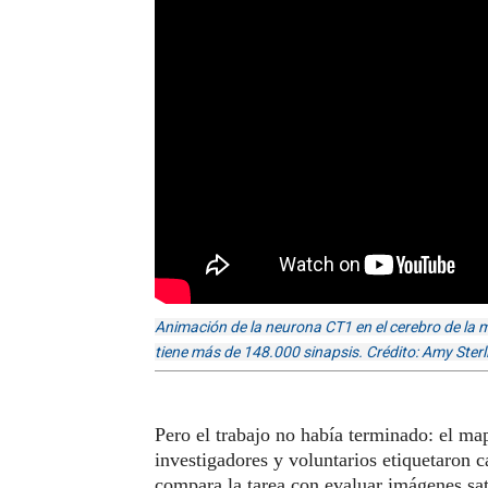
Animación de la neurona CT1 en el cerebro de la 
tiene más de 148.000 sinapsis. Crédito: Amy Sterl
Pero el trabajo no había terminado: el ma
investigadores y voluntarios etiquetaron c
compara la tarea con evaluar imágenes sate