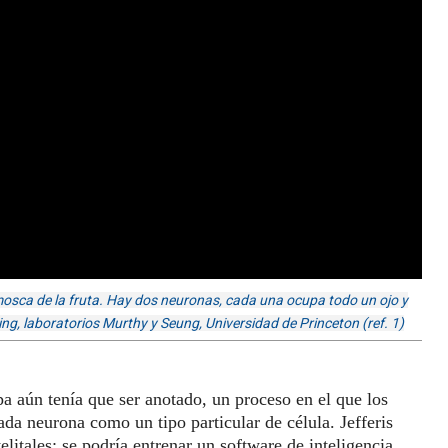
mosca de la fruta. Hay dos neuronas, cada una ocupa todo un ojo y
ing, laboratorios Murthy y Seung, Universidad de Princeton (ref. 1)
pa aún tenía que ser anotado, un proceso en el que los
ada neurona como un tipo particular de célula. Jefferis
litales: se podría entrenar un software de inteligencia