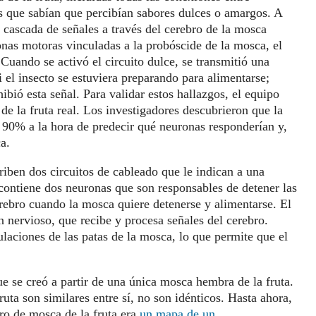
 que sabían que percibían sabores dulces o amargos. A
 cascada de señales a través del cerebro de la mosca
onas motoras vinculadas a la probóscide de la mosca, el
Cuando se activó el circuito dulce, se transmitió una
 el insecto se estuviera preparando para alimentarse;
ibió esta señal. Para validar estos hallazgos, el equipo
e la fruta real. Los investigadores descubrieron que la
 90% a la hora de predecir qué neuronas responderían y,
a.
riben dos circuitos de cableado que le indican a una
contiene dos neuronas que son responsables de detener las
rebro cuando la mosca quiere detenerse y alimentarse. El
n nervioso, que recibe y procesa señales del cerebro.
culaciones de las patas de la mosca, lo que permite que el
 se creó a partir de una única mosca hembra de la fruta.
uta son similares entre sí, no son idénticos. Hasta ahora,
o de mosca de la fruta era
un mapa de un