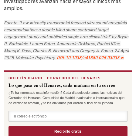
investigadores avanzan hacia ensayos clínicos más
amplios.
Fuente: “Low-intensity transcranial focused ultrasound amygdala
neuromodulation: a double-blind sham-controlled target
engagement study and unblinded single-arm clinical trial” by Bryan
R. Barksdale, Lauren Enten, Annamarie DeMarco, Rachel Kline,
Manoj K. Doss, Charles B. Nemeroff and Gregory A. Fonzo, 24 April
2025,
Molecular Psychiatry
.
DOI: 10.1038/s41380-025-03033-w
BOLETÍN DIARIO · CORREDOR DEL HENARES
Lo que pasa en el Henares, cada mañana en tu correo
¿Te ha interesado esta información? Cada día seleccionamos las noticias del
Corredor del Henares, Comunidad de Madrid, nacionales e internacionales que
de verdad te afectan, y te las enviamos por correo al final de tu jornada.
Recibirlo gratis