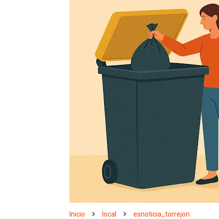
Inicio
local
esnoticia_torrejon