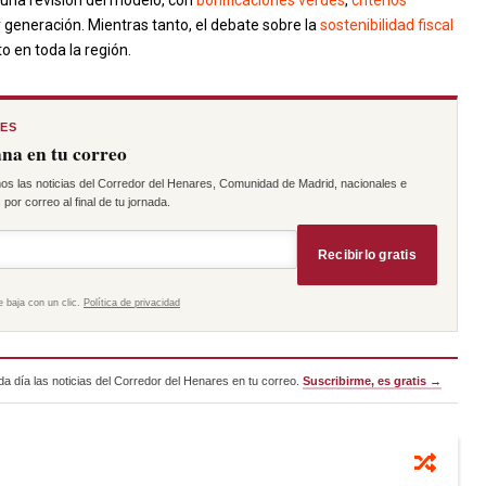
una revisión del modelo, con
bonificaciones verdes
,
criterios
 generación. Mientras tanto, el debate sobre la
sostenibilidad fiscal
o en toda la región.
RES
na en tu correo
os las noticias del Corredor del Henares, Comunidad de Madrid, nacionales e
por correo al final de tu jornada.
Recibirlo gratis
e baja con un clic.
Política de privacidad
a día las noticias del Corredor del Henares en tu correo.
Suscribirme, es gratis →