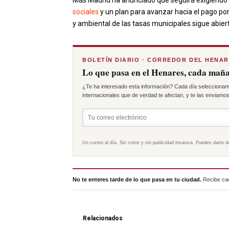
Más Madrid ha anunciado que seguirá exigiendo 
sociales
y un plan para avanzar hacia el pago por
y ambiental de las tasas municipales sigue abiert
BOLETÍN DIARIO · CORREDOR DEL HENA
Lo que pasa en el Henares, cada maña
¿Te ha interesado esta información? Cada día seleccionam
internacionales que de verdad te afectan, y te las enviamos 
Un correo al día. Sin coste y sin publicidad invasiva. Puedes darte d
No te enteres tarde de lo que pasa en tu ciudad.
Recibe cad
Relacionados