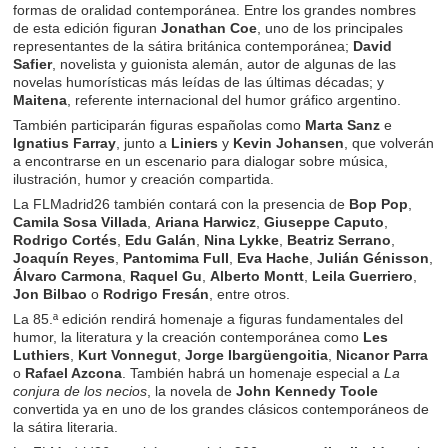
formas de oralidad contemporánea. Entre los grandes nombres
de esta edición figuran
Jonathan Coe
, uno de los principales
representantes de la sátira británica contemporánea;
David
Safier
, novelista y guionista alemán, autor de algunas de las
novelas humorísticas más leídas de las últimas décadas; y
Maitena
, referente internacional del humor gráfico argentino.
También participarán figuras españolas como
Marta Sanz
e
Ignatius Farray
, junto a
Liniers
y
Kevin Johansen
, que volverán
a encontrarse en un escenario para dialogar sobre música,
ilustración, humor y creación compartida.
La FLMadrid26 también contará con la presencia de
Bop Pop
,
Camila Sosa Villada
,
Ariana Harwicz
,
Giuseppe Caputo
,
Rodrigo Cortés
,
Edu Galán
,
Nina Lykke
,
Beatriz Serrano
,
Joaquín Reyes
,
Pantomima Full
,
Eva Hache
,
Julián Génisson
,
Álvaro Carmona
,
Raquel Gu
,
Alberto Montt
,
Leila Guerriero
,
Jon Bilbao
o
Rodrigo Fresán
, entre otros.
La 85.ª edición rendirá homenaje a figuras fundamentales del
humor, la literatura y la creación contemporánea como
Les
Luthiers
,
Kurt Vonnegut
,
Jorge Ibargüengoitia
,
Nicanor Parra
o
Rafael Azcona
. También habrá un homenaje especial a
La
conjura de los necios
, la novela de
John Kennedy Toole
convertida ya en uno de los grandes clásicos contemporáneos de
la sátira literaria.