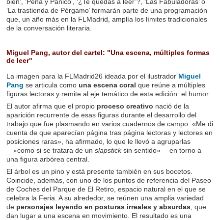
bien’, ‘Pena y Pánico’, ‘¿Te quedas a leer’?, ‘Las Fabuladoras’ o
‘La trastienda de Pérgamo’ formarán parte de una programación
que, un año más en la FLMadrid, amplía los límites tradicionales
de la conversación literaria.
Miguel Pang
, autor del cartel: "Una escena, múltiples formas
de leer"
La imagen para la FLMadrid26 ideada por el ilustrador
Miguel
Pang
se articula como
una escena coral
que reúne a múltiples
figuras lectoras y remite al eje temático de esta edición: el humor.
El autor afirma que el propio
proceso creativo
nació de la
aparición recurrente de esas figuras durante el desarrollo del
trabajo que fue plasmando en varios cuadernos de campo. «Me di
cuenta de que aparecían página tras página lectoras y lectores en
posiciones raras», ha afirmado, lo que le llevó a agruparlas
—«como si se tratara de un
slapstick
sin sentido»— en torno a
una figura arbórea central.
El árbol es un pino y está presente también en sus bocetos.
Coincide, además, con uno de los puntos de referencia del Paseo
de Coches del Parque de El Retiro, espacio natural en el que se
celebra la Feria. A su alrededor, se reúnen una amplia variedad
de
personajes leyendo en posturas irreales y absurdas
, que
dan lugar a una escena en movimiento. El resultado es una