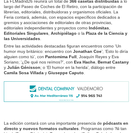
La FLMadrid26 reunirá un total de
366 casetas distribuidas
a lo
largo del Paseo de Coches de El Retiro, con la participación de
librerías, editoriales, distribuidoras y organismos oficiales. La
Feria contará, además, con espacios específicos dedicados a
gremios y asociaciones de editoriales de otras provincias,
editoriales independientes y proyectos como
Indómitas
,
Editoriales Singulares
,
Archipiélago
o la
Plaza de la Ciencia y
las Universidades
.
Entre las actividades destacadas figuran encuentros como ‘Un
humor muy británico: encuentro con
Jonathan Coe
’; ‘Esto lo diría
alguien como tú’, con
Pantomima Full
, Joaquín Reyes y Eva
Soriano; ‘¿De qué nos reímos?’, con
Eva Hache
,
Bernat Castany
y
Julián Génisson
; o ‘El humor en la herida’, diálogo entre
Camila Sosa Villada
y
Giuseppe Caputo
.
La edición contará con una importante presencia de
pódcasts en
directo y nuevos formatos culturales
. Programas como ‘Ni tan