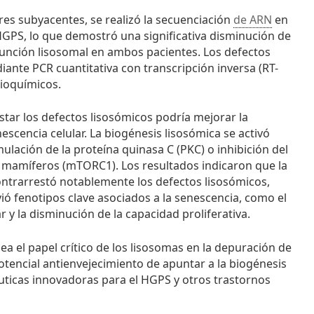
es subyacentes, se realizó la secuenciación
de ARN
en
HGPS, lo que demostró una significativa disminución de
función lisosomal en ambos pacientes. Los defectos
ante PCR cuantitativa con transcripción inversa (RT-
ioquímicos.
star los defectos lisosómicos podría mejorar la
escencia celular. La biogénesis lisosómica se activó
mulación de la proteína quinasa C (PKC) o inhibición del
n mamíferos (mTORC1). Los resultados indicaron que la
contrarrestó notablemente los defectos lisosómicos,
vió fenotipos clave asociados a la senescencia, como el
r y la disminución de la capacidad proliferativa.
ea el papel crítico de los lisosomas en la depuración de
otencial antienvejecimiento de apuntar a la biogénesis
éuticas innovadoras para el HGPS y otros trastornos