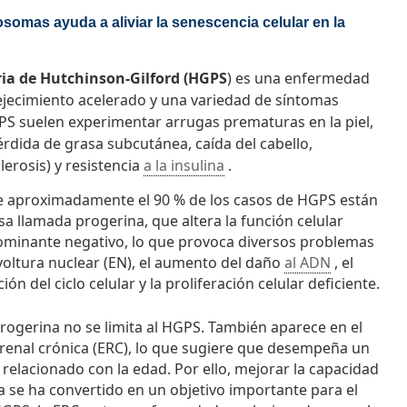
osomas ayuda a aliviar la senescencia celular en la
ia de Hutchinson-Gilford (HGPS
) es una enfermedad
jecimiento acelerado y una variedad de síntomas
GPS suelen experimentar arrugas prematuras en la piel,
érdida de grasa subcutánea, caída del cabello,
lerosis) y resistencia
a la insulina
.
e aproximadamente el 90 % de los casos de HGPS están
a llamada progerina, que altera la función celular
dominante negativo, lo que provoca diversos problemas
voltura nuclear (EN), el aumento del daño
al ADN
, el
n del ciclo celular y la proliferación celular deficiente.
progerina no se limita al HGPS. También aparece en el
renal crónica (ERC), lo que sugiere que desempeña un
 relacionado con la edad. Por ello, mejorar la capacidad
a se ha convertido en un objetivo importante para el