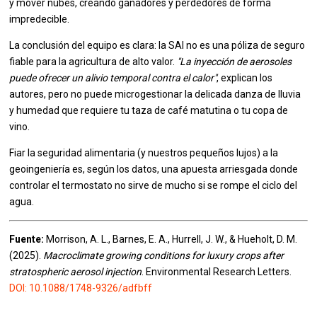
y mover nubes, creando ganadores y perdedores de forma
impredecible.
La conclusión del equipo es clara: la SAI no es una póliza de seguro
fiable para la agricultura de alto valor.
"La inyección de aerosoles
puede ofrecer un alivio temporal contra el calor"
, explican los
autores, pero no puede microgestionar la delicada danza de lluvia
y humedad que requiere tu taza de café matutina o tu copa de
vino.
Fiar la seguridad alimentaria (y nuestros pequeños lujos) a la
geoingeniería es, según los datos, una apuesta arriesgada donde
controlar el termostato no sirve de mucho si se rompe el ciclo del
agua.
Fuente:
Morrison, A. L., Barnes, E. A., Hurrell, J. W., & Hueholt, D. M.
(2025).
Macroclimate growing conditions for luxury crops after
stratospheric aerosol injection
. Environmental Research Letters.
DOI: 10.1088/1748-9326/adfbff