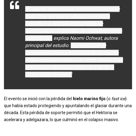
"El glaciar descansaba sobre esta llanura de
hielo. Una vez que el adelgazamiento lo
permitió ir a flote repentinamente, se
desencadenó un proceso de desprendimiento
ultrarrápido",
explica Naomi Ochwat, autora
principal del estudio.
"La velocidad de
retroceso no tiene precedentes en el registro
observacional moderno, un ritmo similar a los
dramáticos retrocesos vistos al final de la
última Edad de Hielo."
El evento se inició con la pérdida del
hielo marino fijo
(o
fast ice
)
que había estado protegiendo y apuntalando el glaciar durante una
década. Esta pérdida de soporte permitió que el Hektoria se
acelerara y adelgazara, lo que culminó en el colapso masivo.