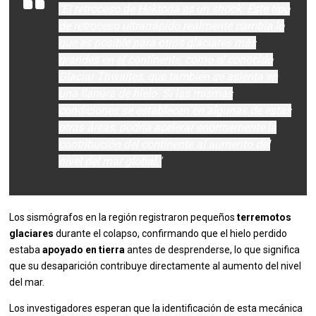
"El retroceso de Hektoria es un shock. Este tipo
de retroceso ultrarrápido realmente cambia lo
que es posible para otros glaciares más
grandes en el continente, como el conocido
Glaciar Thwaites, que también se asienta en
una llanura de hielo. Si las mismas
condiciones se establecen en algunas de estas
otras áreas, podría acelerar enormemente la
contribución del continente al aumento del
nivel del mar global."
Los sismógrafos en la región registraron pequeños
terremotos
glaciares
durante el colapso, confirmando que el hielo perdido
estaba
apoyado en tierra
antes de desprenderse, lo que significa
que su desaparición contribuye directamente al aumento del nivel
del mar.
Los investigadores esperan que la identificación de esta mecánica