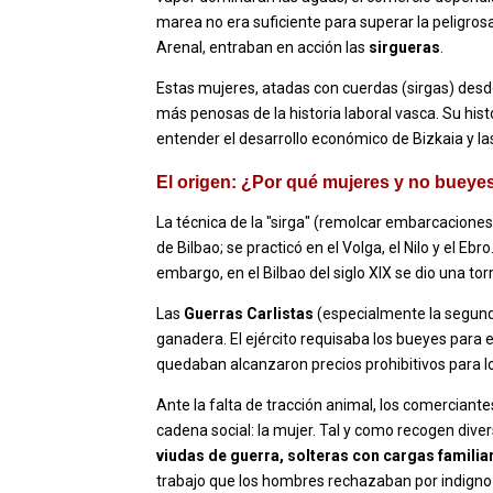
marea no era suficiente para superar la peligros
Arenal, entraban en acción las
sirgueras
.
Estas mujeres, atadas con cuerdas (sirgas) desde 
más penosas de la historia laboral vasca. Su hist
entender el desarrollo económico de Bizkaia y la
El origen: ¿Por qué mujeres y no bueye
La técnica de la "sirga" (remolcar embarcaciones 
de Bilbao; se practicó en el Volga, el Nilo y el Eb
embargo, en el Bilbao del siglo XIX se dio una t
Las
Guerras Carlistas
(especialmente la segund
ganadera. El ejército requisaba los bueyes para e
quedaban alcanzaron precios prohibitivos para l
Ante la falta de tracción animal, los comerciant
cadena social: la mujer. Tal y como recogen dive
viudas de guerra, solteras con cargas familia
trabajo que los hombres rechazaban por indigno