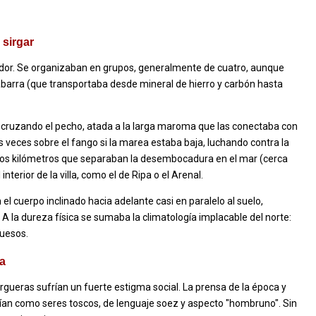
 sirgar
tador. Se organizaban en grupos, generalmente de cuatro, aunque
barra (que transportaba desde mineral de hierro y carbón hasta
cruzando el pecho, atada a la larga maroma que las conectaba con
 veces sobre el fango si la marea estaba baja, luchando contra la
ía los kilómetros que separaban la desembocadura en el mar (cerca
nterior de la villa, como el de Ripa o el Arenal.
el cuerpo inclinado hacia adelante casi en paralelo al suelo,
. A la dureza física se sumaba la climatología implacable del norte:
huesos.
sa
sirgueras sufrían un fuerte estigma social. La prensa de la época y
ían como seres toscos, de lenguaje soez y aspecto "hombruno". Sin