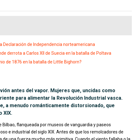
a Declaración de Independencia norteamericana
de derrota a Carlos XII de Suecia en la batalla de Poltava
o de 1876 en la batalla de Little Bighorn?
ervión antes del vapor. Mujeres que, uncidas como
iente para alimentar la Revolución Industrial vasca.
nte, a menudo románticamente distorsionado, que
o XIX.
de Bilbao, flanqueada por museos de vanguardia y paseos
oso e industrial del siglo XIX. Antes de que los remolcadores de
 de una fuerza mucho más primitiva. Cuando el viento fallaba o la