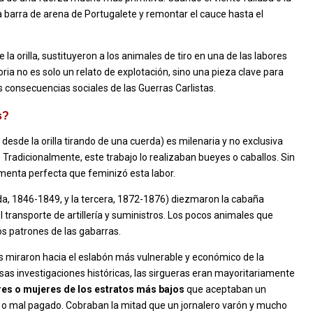
a barra de arena de Portugalete y remontar el cauce hasta el
la orilla, sustituyeron a los animales de tiro en una de las labores
oria no es solo un relato de explotación, sino una pieza clave para
s consecuencias sociales de las Guerras Carlistas.
s?
desde la orilla tirando de una cuerda) es milenaria y no exclusiva
ro. Tradicionalmente, este trabajo lo realizaban bueyes o caballos. Sin
ormenta perfecta que feminizó esta labor.
a, 1846-1849, y la tercera, 1872-1876) diezmaron la cabaña
l transporte de artillería y suministros. Los pocos animales que
os patrones de las gabarras.
es miraron hacia el eslabón más vulnerable y económico de la
rsas investigaciones históricas, las sirgueras eran mayoritariamente
res o mujeres de los estratos más bajos
que aceptaban un
 o mal pagado. Cobraban la mitad que un jornalero varón y mucho