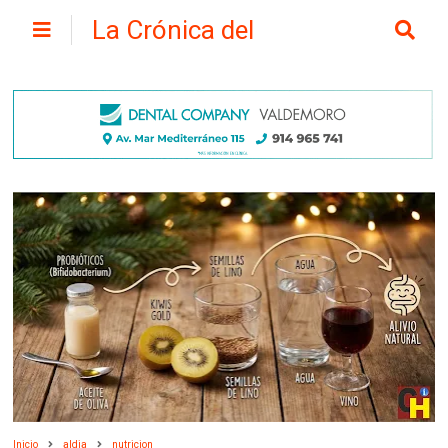
La Crónica del
Henares
Inicio
aldia
nutricion