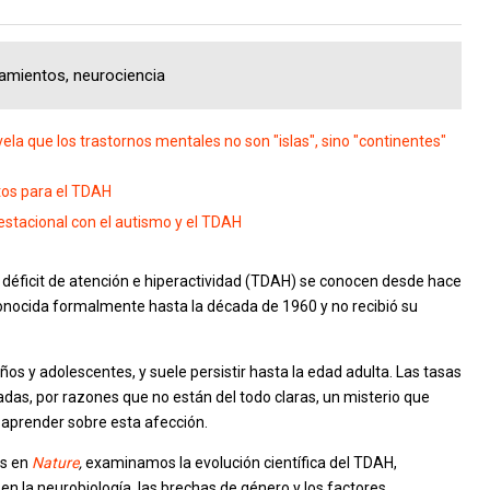
tamientos, neurociencia
ela que los trastornos mentales no son "islas", sino "continentes"
tos para el TDAH
estacional con el autismo y el TDAH
r déficit de atención e hiperactividad (TDAH) se conocen desde hace
onocida formalmente hasta la década de 1960 y no recibió su
ños y adolescentes, y suele persistir hasta la edad adulta. Las tasas
as, por razones que no están del todo claras, un misterio que
 aprender sobre esta afección.
as en
Nature
,
examinamos la evolución científica del TDAH,
n la neurobiología, las brechas de género y los factores