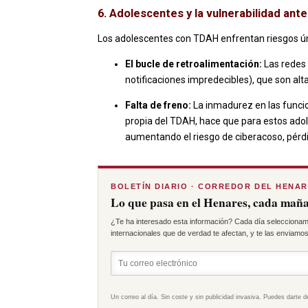
6. Adolescentes y la vulnerabilidad ante
Los adolescentes con TDAH enfrentan riesgos úni
El bucle de retroalimentación:
Las redes 
notificaciones impredecibles), que son a
Falta de freno:
La inmadurez en las funcio
propia del TDAH, hace que para estos ado
aumentando el riesgo de ciberacoso, pérdi
BOLETÍN DIARIO · CORREDOR DEL HENA
Lo que pasa en el Henares, cada maña
¿Te ha interesado esta información? Cada día seleccionam
internacionales que de verdad te afectan, y te las enviamos 
Un correo al día. Sin coste y sin publicidad invasiva. Puedes darte d