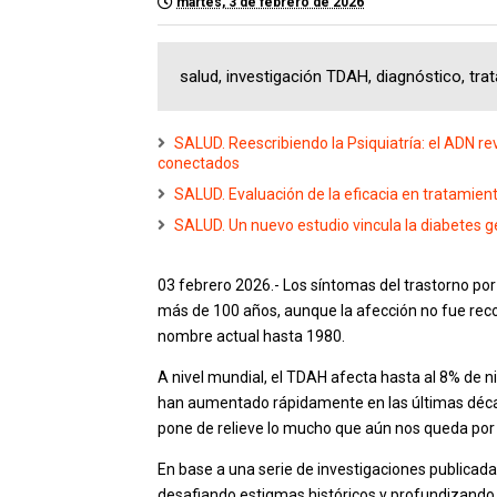
martes, 3 de febrero de 2026
salud, investigación TDAH, diagnóstico, tra
SALUD. Reescribiendo la Psiquiatría: el ADN rev
conectados
SALUD. Evaluación de la eficacia en tratamien
SALUD. Un nuevo estudio vincula la diabetes g
03 febrero 2026.- Los síntomas del trastorno po
más de 100 años, aunque la afección no fue rec
nombre actual hasta 1980.
A nivel mundial, el TDAH afecta hasta al 8% de ni
han aumentado rápidamente en las últimas décad
pone de relieve lo mucho que aún nos queda por
En base a una serie de investigaciones publicad
desafiando estigmas históricos y profundizando e