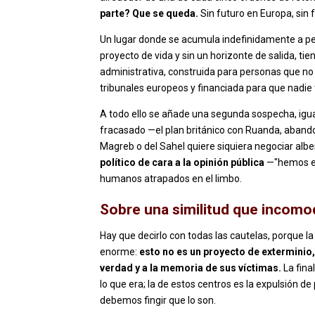
parte? Que se queda.
Sin futuro en Europa, sin 
Un lugar donde se acumula indefinidamente a per
proyecto de vida y sin un horizonte de salida, tie
administrativa, construida para personas que no 
tribunales europeos y financiada para que nadie 
A todo ello se añade una segunda sospecha, igua
fracasado —el plan británico con Ruanda, abandon
Magreb o del Sahel quiere siquiera negociar albe
político de cara a la opinión pública
—"hemos end
humanos atrapados en el limbo.
Sobre una similitud que incom
Hay que decirlo con todas las cautelas, porque l
enorme:
esto no es un proyecto de exterminio, 
verdad y a la memoria de sus víctimas.
La fina
lo que era; la de estos centros es la expulsión d
debemos fingir que lo son.