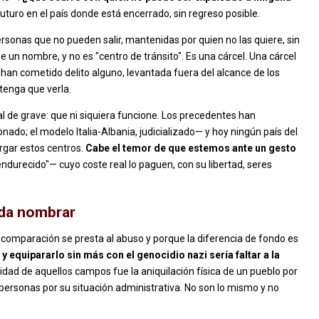
futuro en el país donde está encerrado, sin regreso posible.
sonas que no pueden salir, mantenidas por quien no las quiere, sin
ne un nombre, y no es "centro de tránsito". Es una cárcel. Una cárcel
han cometido delito alguno, levantada fuera del alcance de los
tenga que verla.
l de grave: que ni siquiera funcione. Los precedentes han
ado; el modelo Italia-Albania, judicializado— y hoy ningún país del
rgar estos centros.
Cabe el temor de que estemos ante un gesto
urecido"— cuyo coste real lo paguen, con su libertad, seres
oda nombrar
a comparación se presta al abuso y porque la diferencia de fondo es
y equipararlo sin más con el genocidio nazi sería faltar a la
lidad de aquellos campos fue la aniquilación física de un pueblo por
e personas por su situación administrativa. No son lo mismo y no