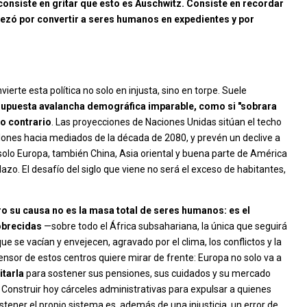
consiste en gritar que esto es Auschwitz. Consiste en recordar
zó por convertir a seres humanos en expedientes y por
erte esta política no solo en injusta, sino en torpe. Suele
supuesta avalancha demográfica imparable, como si "sobrara
lo contrario
. Las proyecciones de Naciones Unidas sitúan el techo
llones hacia mediados de la década de 2080, y prevén un declive a
olo Europa, también China, Asia oriental y buena parte de América
zo. El desafío del siglo que viene no será el exceso de habitantes,
ero su causa no es la masa total de seres humanos: es el
obrecidas
—sobre todo el África subsahariana, la única que seguirá
 se vacían y envejecen, agravado por el clima, los conflictos y la
ensor de estos centros quiere mirar de frente: Europa no solo va a
itarla
para sostener sus pensiones, sus cuidados y su mercado
. Construir hoy cárceles administrativas para expulsar a quienes
tener el propio sistema es, además de una injusticia, un error de