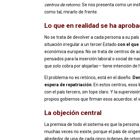
centros de retorno
. Se nos presenta como un inst
como tal, mirarlo de frente.
Lo que en realidad se ha aprob
No se trata de devolver a cada persona a su país
situación irregular a un tercer Estado
con el que
económica europea. No se trata de centros de aco
pensados para la inserción laboral o social de nad
que solo cobra por alojarlas— tiene intención de 
El problema no es retórico, está en el diseño.
Den
espera de repatriación
. En estos centros, esos 
con el país tercero, sin tope claro. Y la superv
propios gobiernos que firman esos acuerdos: el vi
La objeción central
La premisa de todo el sistema es que la persona r
muchas veces no existe, porque el país de origen
alrededor de una de cada cinco órdenes de reto