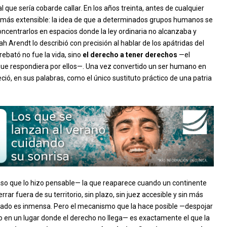
l que sería cobarde callar. En los años treinta, antes de cualquier
 más extensible: la idea de que a determinados grupos humanos se
 concentrarlos en espacios donde la ley ordinaria no alcanzaba y
 Arendt lo describió con precisión al hablar de los apátridas del
rebató no fue la vida, sino
el derecho a tener derechos
—el
que respondiera por ellos—. Una vez convertido un ser humano en
ió, en sus palabras, como el único sustituto práctico de una patria
r paso que lo hizo pensable— la que reaparece cuando un continente
ar fuera de su territorio, sin plazo, sin juez accesible y sin más
asado es inmensa. Pero el mecanismo que la hace posible —despojar
rlo en un lugar donde el derecho no llega— es exactamente el que la