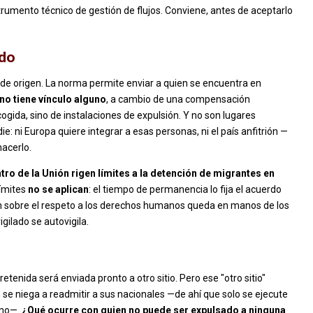
rumento técnico de gestión de flujos. Conviene, antes de aceptarlo
ado
 de origen. La norma permite enviar a quien se encuentra en
 no tiene vínculo alguno
, a cambio de una compensación
gida, sino de instalaciones de expulsión. Y no son lugares
ie: ni Europa quiere integrar a esas personas, ni el país anfitrión —
hacerlo.
tro de la Unión rigen límites a la detención de migrantes en
límites
no se aplican
: el tiempo de permanencia lo fija el acuerdo
isión sobre el respeto a los derechos humanos queda en manos de los
gilado se autovigila.
etenida será enviada pronto a otro sitio. Pero ese "otro sitio"
 se niega a readmitir a sus nacionales —de ahí que solo se ejecute
rno—.
¿Qué ocurre con quien no puede ser expulsado a ninguna