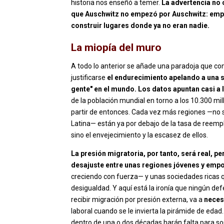
historia nos enseñó a temer.
La advertencia no 
que Auschwitz no empezó por Auschwitz: empe
construir lugares donde ya no eran nadie.
La miopía del muro
A todo lo anterior se añade una paradoja que convi
justificarse
el endurecimiento apelando a una 
gente" en el mundo. Los datos apuntan casi a 
de la población mundial en torno a los 10.300 mi
partir de entonces. Cada vez más regiones —no s
Latina— están ya por debajo de la tasa de reempla
sino el envejecimiento y la escasez de ellos.
La presión migratoria, por tanto, será real, p
desajuste entre unas regiones jóvenes y emp
creciendo con fuerza— y unas sociedades ricas que
desigualdad. Y aquí está la ironía que ningún def
recibir migración por presión externa, va a
neces
laboral cuando se le invierta la pirámide de edad
dentro de una o dos décadas harán falta para sos