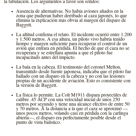
la fabulación. Los argumentos a favor son sólidos:
Ausencia de alternativas. No había aviones aliados en la
zona que pudieran haber derribado al caza japonés, lo que
elimina la explicación más obvia al margen del disparo de
Baggett.
La altitud confirma el relato. El incidente ocurrió entre 1.200
y 1.500 metros. A esa altura, un piloto vivo habría tenido
tiempo y margen suficiente para recuperar el control de un
avión que entrara en pérdida. El hecho de que el caza no se
recuperara y se estrellara apunta a que el piloto fue
incapacitado antes del impacto.
La bala en la cabeza. El testimonio del coronel Melton,
transmitido desde fuente japonesa, indicaba que el piloto fue
hallado con un disparo en la cabeza y no con las lesiones
propias de un accidente de aviación. Esto es consistente con
la versión de Baggett.
La física lo permite. La Colt M1911 dispara proyectiles de
calibre .45 ACP con una velocidad inicial de unos 250
metros por segundo y tiene una alcance efectivo de entre 50
y 70 metros. A la distancia a la que el caza se aproximó —
unos pocos metros, volando casi en pérdida con la carlinga
abierta—, el disparo era perfectamente posible desde el
punto de vista balístico.