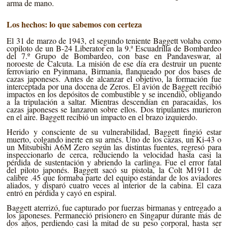
arma de mano.
Los hechos: lo que sabemos con certeza
El 31 de marzo de 1943, el segundo teniente Baggett volaba como
copiloto de un B-24 Liberator en la 9.ª Escuadrilla de Bombardeo
del 7.º Grupo de Bombardeo, con base en Pandaveswar, al
noroeste de Calcuta. La misión de ese día era destruir un puente
ferroviario en Pyinmana, Birmania, flanqueado por dos bases de
cazas japoneses. Antes de alcanzar el objetivo, la formación fue
interceptada por una docena de Zeros. El avión de Baggett recibió
impactos en los depósitos de combustible y se incendió, obligando
a la tripulación a saltar. Mientras descendían en paracaídas, los
cazas japoneses se lanzaron sobre ellos. Dos tripulantes murieron
en el aire. Baggett recibió un impacto en el brazo izquierdo.
Herido y consciente de su vulnerabilidad, Baggett fingió estar
muerto, colgando inerte en su arnés. Uno de los cazas, un Ki-43 o
un Mitsubishi A6M Zero según las distintas fuentes, regresó para
inspeccionarlo de cerca, reduciendo la velocidad hasta casi la
pérdida de sustentación y abriendo la carlinga. Fue el error fatal
del piloto japonés. Baggett sacó su pistola, la Colt M1911 de
calibre .45 que formaba parte del equipo estándar de los aviadores
aliados, y disparó cuatro veces al interior de la cabina. El caza
entró en pérdida y cayó en espiral.
Baggett aterrizó, fue capturado por fuerzas birmanas y entregado a
los japoneses. Permaneció prisionero en Singapur durante más de
dos años, perdiendo casi la mitad de su peso corporal, hasta ser