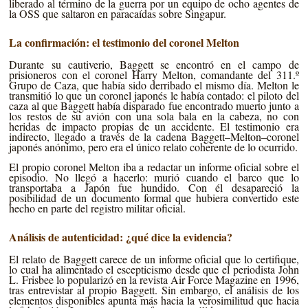
liberado al término de la guerra por un equipo de ocho agentes de
la OSS que saltaron en paracaídas sobre Singapur.
La confirmación: el testimonio del coronel Melton
Durante su cautiverio, Baggett se encontró en el campo de
prisioneros con el coronel Harry Melton, comandante del 311.º
Grupo de Caza, que había sido derribado el mismo día. Melton le
transmitió lo que un coronel japonés le había contado: el piloto del
caza al que Baggett había disparado fue encontrado muerto junto a
los restos de su avión con una sola bala en la cabeza, no con
heridas de impacto propias de un accidente. El testimonio era
indirecto, llegado a través de la cadena Baggett–Melton–coronel
japonés anónimo, pero era el único relato coherente de lo ocurrido.
El propio coronel Melton iba a redactar un informe oficial sobre el
episodio. No llegó a hacerlo: murió cuando el barco que lo
transportaba a Japón fue hundido. Con él desapareció la
posibilidad de un documento formal que hubiera convertido este
hecho en parte del registro militar oficial.
Análisis de autenticidad: ¿qué dice la evidencia?
El relato de Baggett carece de un informe oficial que lo certifique,
lo cual ha alimentado el escepticismo desde que el periodista John
L. Frisbee lo popularizó en la revista Air Force Magazine en 1996,
tras entrevistar al propio Baggett. Sin embargo, el análisis de los
elementos disponibles apunta más hacia la verosimilitud que hacia