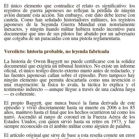
El único elemento que contradice el relato es significativo: los
registros de guerra japoneses no reflejan la pérdida de ningún
avión durante esta acción. Sin embargo, este dato debe leerse con
cautela. Como han señalado historiadores militares, los registros
japoneses de la Segunda Guerra Mundial eran notoriamente
inexactos, y ningún mando militar hubiera tenido incentivo para
documentar que uno de sus pilotos fue abatido por un adversario
que colgaba de un paracaídas con una pistola reglamentaria.
Veredicto: historia probable, no leyenda fabricada
La historia de Owen Baggett no puede certificarse con la solidez
documental que exigiría un tribunal histórico. No existe un informe
oficial, el único testigo directo externo murió antes de redactarlo, y
las fuentes japonesas callan sobre el episodio. Pero tampoco hay
ningún elemento que permita descartarla como una invención o
una exageración: la física lo avala, la táctica lo explica y el
testimonio indirecto —aunque llegue a través de una cadena larga
— es coherente.
El propio Baggett, que nunca buscó la fama derivada de este
episodio y vivió discretamente hasta su muerte en 2006 a los 85
años, mantuvo hasta el final que los hechos ocurrieron tal como los
narró. Ascendió al rango de coronel en la Fuerza Aérea de los
Estados Unidos, con quien sirvió hasta su retiro en 1973, y fue
siempre reconocido en el ámbito militar como alguien de palabra.
El artículo original que sirve de base a esta reseña comete un error