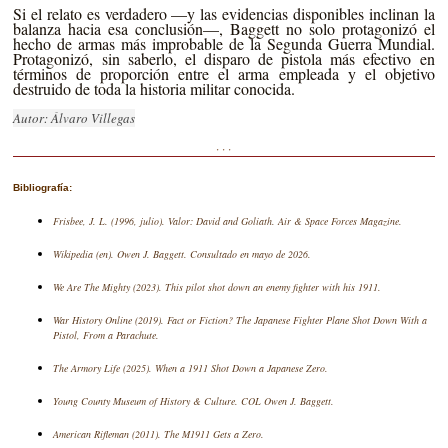
Si el relato es verdadero —y las evidencias disponibles inclinan la
balanza hacia esa conclusión—, Baggett no solo protagonizó el
hecho de armas más improbable de la Segunda Guerra Mundial.
Protagonizó, sin saberlo, el disparo de pistola más efectivo en
términos de proporción entre el arma empleada y el objetivo
destruido de toda la historia militar conocida.
Autor: Álvaro Villegas
· · ·
Bibliografía:
Frisbee, J. L. (1996, julio). Valor: David and Goliath. Air & Space Forces Magazine.
Wikipedia (en). Owen J. Baggett. Consultado en mayo de 2026.
We Are The Mighty (2023). This pilot shot down an enemy fighter with his 1911.
War History Online (2019). Fact or Fiction? The Japanese Fighter Plane Shot Down With a
Pistol, From a Parachute.
The Armory Life (2025). When a 1911 Shot Down a Japanese Zero.
Young County Museum of History & Culture. COL Owen J. Baggett.
American Rifleman (2011). The M1911 Gets a Zero.