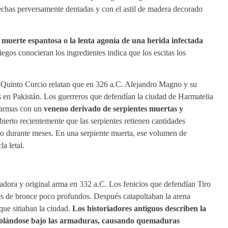
lechas perversamente dentadas y con el astil de madera decorado
 muerte espantosa o la lenta agonía de una herida infectada
iegos conocieran los ingredientes indica que los escitas los
y Quinto Curcio relatan que en 326 a.C. Alejandro Magno y su
s en Pakistán. Los guerreros que defendían la ciudad de Harmatelia
 armas con un
veneno derivado de serpientes muertas y
bierto recientemente que las serpientes retienen cantidades
o durante meses. En una serpiente muerta, ese volumen de
a letal.
stadora y original arma en 332 a.C. Los fenicios que defendían Tiro
os de bronce poco profundos. Después catapultaban la arena
que sitiaban la ciudad.
Los historiadores antiguos describen la
 colándose bajo las armaduras, causando quemaduras