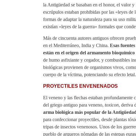
la Antigüedad se basaban en el honor, el valor y l
escrúpulos estaban prohibidas por las «leyes de 
formas de adaptar la naturaleza para su uso mil
existían «leyes de la guerra» formales que cond
Más de cincuenta autores antiguos ofrecen prueb
en el Mediterráneo, India y China.
Esas fuentes
están en el origen del armamento bioquímico
de humo asfixiante y cegador, y combustibles in
biológicas provienen de organismos vivos, como 
cuerpo de la víctima, potenciando su efecto letal.
PROYECTILES ENVENENADOS
El veneno y las flechas estaban profundamente co
del griego antiguo para veneno,
toxicon
, deriva
arma biológica más popular de la Antigüeda
para confeccionar proyectiles, desde plantas tóx
tripas de insectos venenosos. Unos de los guerr
pueblo de arqueros nómadas de las estepas eurasi