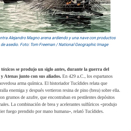
 contra Alejandro Magno arena ardiendo y una nave con productos
es de asedio. Foto: Tom Freeman / National Geographic Image
tóxicos se produjo un siglo antes, durante la guerra del
y Atenas junto con sus aliados.
En 429 a.C., los espartanos
 novedosa arma química. El historiador Tucídides relata que
alla enemiga y después vertieron resina de pino (brea) sobre ella.
on grumos de azufre, que encontraban en pestilentes depósitos
males. La combinación de brea y acelerantes sulfúricos «produjo
uier fuego prendido por mano humana», relató Tucídides.