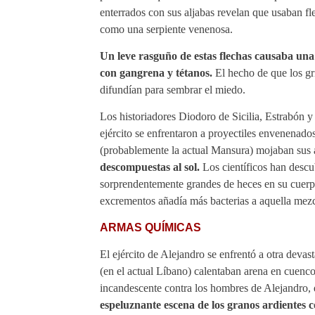
enterrados con sus aljabas revelan que usaban f
como una serpiente venenosa.
Un leve rasguño de estas flechas causaba una
con gangrena y tétanos.
El hecho de que los gr
difundían para sembrar el miedo.
Los historiadores Diodoro de Sicilia, Estrabón 
ejército se enfrentaron a proyectiles envenenado
(probablemente la actual Mansura) mojaban sus
descompuestas al sol.
L
os científicos han descu
sorprendentemente grandes de heces en su cuerp
excrementos añadía más bacterias a aquella mezcl
ARMAS QUÍMICAS
El ejército de Alejandro se enfrentó a otra deva
(en el actual Líbano) calentaban arena en cuenc
incandescente contra los hombres de Alejandro, 
espeluznante escena de los granos ardientes