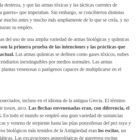
a destreza, y que las armas tóxicas y las tácticas carentes de
la guerra» que imperaban. Sin embargo, se concibieron distintas
itar mucho antes y mucho más ampliamente de lo que se creía, y no
enaran su empleo.
as del uso de una amplia variedad de armas biológicas y químicas
 son la primera prueba de las intenciones y las prácticas que
 actual.
Las armas químicas se definen como gases tóxicos, nubes
cendiarios inextinguibles por medios normales. Las armas
plantas venenosas o patógenos capaces de multiplicarse en el
nectados, incluso en el idioma de la antigua Grecia. El término
 de
toxon
, arco.
Las flechas envenenadas eran, con diferencia, el
d.
En todo el mundo se empleó una gran variedad de sustancias
icas y veneno de serpiente hasta las púas ponzoñosas del pez raya y
eros biológicos más temidos de la Antigüedad eran
los escitas
, un
áticas. Las excavaciones arqueológicas de guerreros escitas