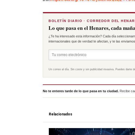
BOLETÍN DIARIO · CORREDOR DEL HENA
Lo que pasa en el Henares, cada maña
¿Te ha interesado esta información? Cada día seleccionam
internacionales que de verdad te afectan, y te las enviamos 
Un correo al día. Sin coste y sin publicidad invasiva. Puedes darte d
No te enteres tarde de lo que pasa en tu ciudad.
Recibe cad
Relacionados