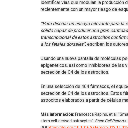
identificar vías que modulan la producción
recientemente con un mayor riesgo de esqu
“Para diseñar un ensayo relevante para la 
sólido capaz de producir una gran cantidad 
transcripcional de estos astrocitos confir
a los fetales dorsales”
, escriben los autores
Usando una nueva pantalla de moléculas p
epigenéticos, así como inhibidores de las v
secreción de C4 de los astrocitos.
En una selección de 464 fármacos, el equip
secreción de C4 de los astrocitos.
Estos fá
astrocitos elaborados a partir de células m
Más información:
Francesca Rapino, et al. "
Smal
stem cell-derived astrocytes".
Stem Cell Reports.
DOI:
https://doi.org/10.1016/j.stemcr.2022.11.01