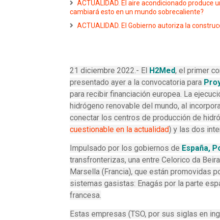
ACTUALIDAD. El aire acondicionado produce u
cambiará esto en un mundo sobrecaliente?
ACTUALIDAD. El Gobierno autoriza la construc
21 diciembre 2022.- El
H2Med
, el primer c
presentado ayer a la convocatoria para
Pro
para recibir financiación europea. La ejecuc
hidrógeno renovable del mundo, al incorporar
conectar los centros de producción de hid
cuestionable en la actualidad
) y las dos int
Impulsado por los gobiernos de
España, Po
transfronterizas, una entre Celorico da Beir
Marsella (Francia), que están promovidas po
sistemas gasistas: Enagás por la parte espa
francesa.
Estas empresas (TSO, por sus siglas en in