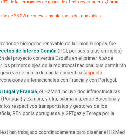
n 3% de las emisiones de gases de efecto invernadero. ¿Cómo
ción de 28 GW de nuevas instalaciones de renovables
orredor de hidrógeno renovable de la Unión Europea, fue
yectos de Interés Común
(PCI, por sus siglas en inglés)
ión del proyecto convertirá España en el primer
hub
de
 los primeros ejes de la red troncal nacional que permitirán
rógeno verde con la demanda doméstica (
aspecto
erconexiones internacionales con Francia y con Portugal.
rtugal y Francia
, el H2Med incluye dos infraestructuras
a (Portugal) y Zamora, y otra, submarina, entre Barcelona y
r los respectivos transportistas y gestores de los
ñola, REN por la portuguesa, y GRTgaz y Terega por la
glés) han trabajado coordinadamente para diseñar el H2Med