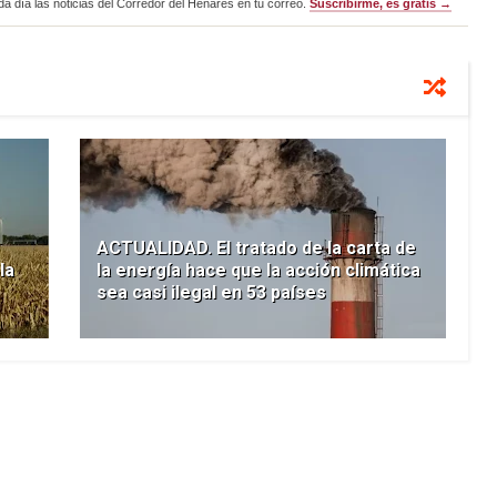
a día las noticias del Corredor del Henares en tu correo.
Suscribirme, es gratis →
ACTUALIDAD. El tratado de la carta de
la
la energía hace que la acción climática
sea casi ilegal en 53 países