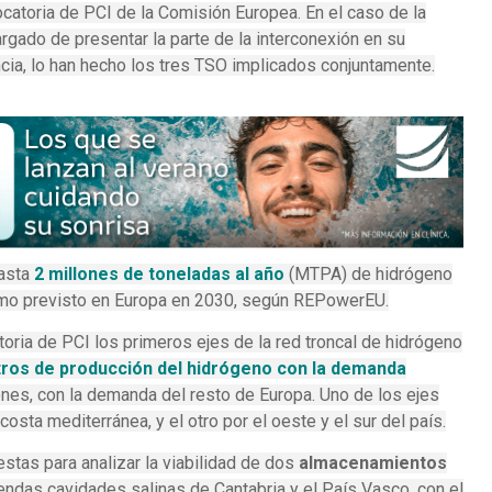
ocatoria de PCI de la Comisión Europea. En el caso de la
gado de presentar la parte de la interconexión en su
ancia, lo han hecho los tres TSO implicados conjuntamente.
asta
2 millones de toneladas al año
(MTPA) de hidrógeno
umo previsto en Europa en 2030, según REPowerEU.
oria de PCI los primeros ejes de la red troncal de hidrógeno
tros de producción del hidrógeno con la demanda
ones, con la demanda del resto de Europa. Uno de los ejes
 costa mediterránea, y el otro por el oeste y el sur del país.
stas para analizar la viabilidad de dos
almacenamientos
ndas cavidades salinas de Cantabria y el País Vasco, con el