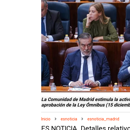
La Comunidad de Madrid estimula la activ
aprobación de la Ley Ómnibus (15 diciemb
Inicio
esnoticia
esnoticia_madrid
ES NOTICIA. Detalles relati