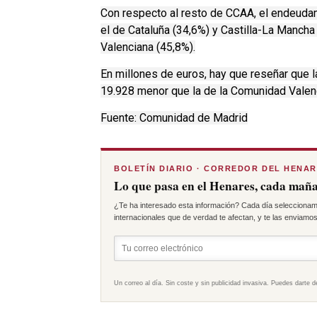
Con respecto al resto de CCAA, el endeuda
el de Cataluña (34,6%) y Castilla-La Mancha
Valenciana (45,8%).
En millones de euros, hay que reseñar que la
19.928 menor que la de la Comunidad Valen
Fuente: Comunidad de Madrid
BOLETÍN DIARIO · CORREDOR DEL HENA
Lo que pasa en el Henares, cada maña
¿Te ha interesado esta información? Cada día seleccionam
internacionales que de verdad te afectan, y te las enviamos 
Un correo al día. Sin coste y sin publicidad invasiva. Puedes darte d