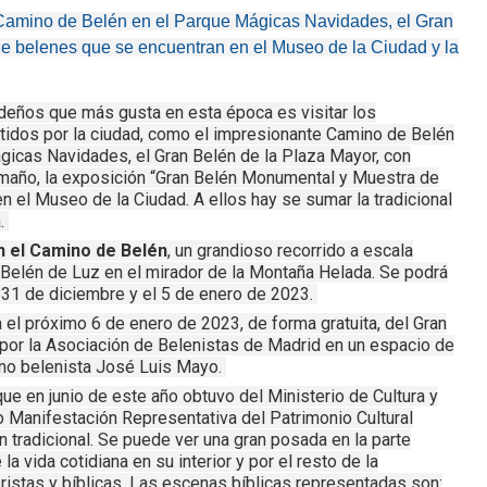
 Camino de Belén en el Parque Mágicas Navidades, el Gran
de belenes que se encuentran en el Museo de la Ciudad y la
deños que más gusta en esta época es visitar los
tidos por la ciudad, como el impresionante Camino de Belén
ágicas Navidades, el Gran Belén de la Plaza Mayor, con
tamaño, la exposición “Gran Belén Monumental y Muestra de
el Museo de la Ciudad. A ellos hay se sumar la tradicional
.
n el Camino de Belén
, un grandioso recorrido a escala
el Belén de Luz en el mirador de la Montaña Helada. Se podrá
s 31 de diciembre y el 5 de enero de 2023.
 el próximo 6 de enero de 2023, de forma gratuita, del Gran
por la Asociación de Belenistas de Madrid en un espacio de
ano belenista José Luis Mayo.
ue en junio de este año obtuvo del Ministerio de Cultura y
 Manifestación Representativa del Patrimonio Cultural
n tradicional. Se puede ver una gran posada en la parte
a vida cotidiana en su interior y por el resto de la
stas y bíblicas. Las escenas bíblicas representadas son: