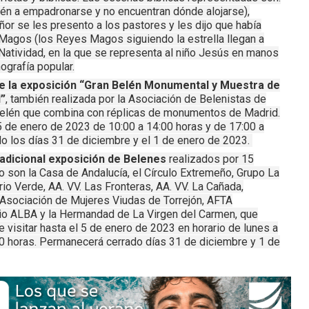
én a empadronarse y no encuentran dónde alojarse),
ñor se les presento a los pastores y les dijo que había
Magos (los Reyes Magos siguiendo la estrella llegan a
 Natividad, en la que se representa al niño Jesús en manos
ografía popular.
e la exposición “Gran Belén Monumental y Muestra de
”
, también realizada por la Asociación de Belenistas de
Belén que combina con réplicas de monumentos de Madrid.
 5 de enero de 2023 de 10:00 a 14:00 horas y de 17:00 a
o los días 31 de diciembre y el 1 de enero de 2023.
radicional exposición de Belenes
realizados por 15
 son la Casa de Andalucía, el Círculo Extremeño, Grupo La
rrio Verde, AA. VV. Las Fronteras, AA. VV. La Cañada,
, Asociación de Mujeres Viudas de Torrejón, AFTA
gio ALBA y la Hermandad de La Virgen del Carmen, que
 visitar hasta el 5 de enero de 2023 en horario de lunes a
0 horas. Permanecerá cerrado días 31 de diciembre y 1 de