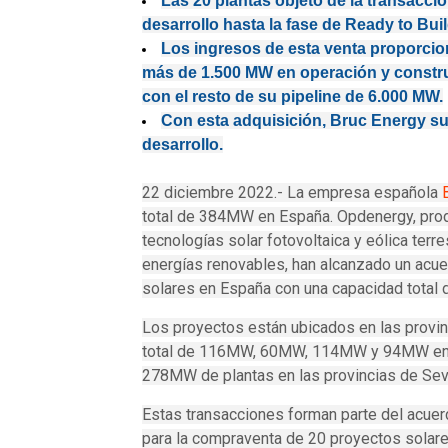
Las 20 plantas objeto de la transacci
desarrollo hasta la fase de Ready to Bui
Los ingresos de esta venta proporcio
más de 1.500 MW en operación y constru
con el resto de su pipeline de 6.000 MW.
Con esta adquisición, Bruc Energy s
desarrollo.
22 diciembre 2022.- La empresa española
total de 384MW en España. Opdenergy, prod
tecnologías solar fotovoltaica y eólica terre
energías renovables, han alcanzado un acue
solares en España con una capacidad total
Los proyectos están ubicados en las provinc
total de 116MW, 60MW, 114MW y 94MW en c
278MW de plantas en las provincias de Sevi
Estas transacciones forman parte del acu
para la compraventa de 20 proyectos solare