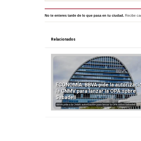
No te enteres tarde de lo que pasa en tu ciudad.
Recibe cad
Relacionados
ECONOMÍA. BBVA pide la autorizaci
la CNMV para lanzar la OPA sobre
Sabadell