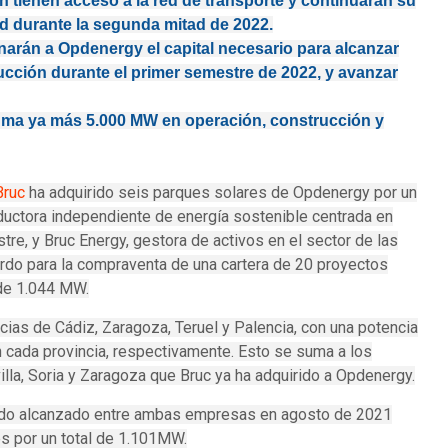
ón tienen acceso a la red de transporte y continuarán su
ld durante la segunda mitad de 2022.
narán a Opdenergy el capital necesario para alcanzar
cción durante el primer semestre de 2022, y avanzar
uma ya más 5.000 MW en operación, construcción y
Bruc
ha adquirido seis parques solares de Opdenergy por un
uctora independiente de energía sostenible centrada en
stre, y Bruc Energy, gestora de activos en el sector de las
rdo para la compraventa de una cartera de 20 proyectos
 de 1.044 MW.
ias de Cádiz, Zaragoza, Teruel y Palencia, con una potencia
ada provincia, respectivamente.
Esto se suma a los
lla, Soria y Zaragoza que Bruc ya ha adquirido a Opdenergy.
erdo alcanzado entre ambas empresas en agosto de 2021
s por un total de 1.101MW.