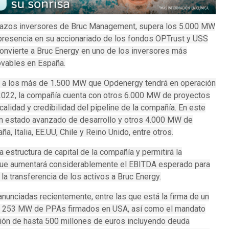
brazos inversores de Bruc Management, supera los 5.000 MW
a presencia en su accionariado de los fondos OPTrust y USS
convierte a Bruc Energy en uno de los inversores más
ovables en España.
y a los más de 1.500 MW que Opdenergy tendrá en operación
 2022, la compañía cuenta con otros 6.000 MW de proyectos
calidad y credibilidad del pipeline de la compañía. En este
en estado avanzado de desarrollo y otros 4.000 MW de
a, Italia, EE.UU, Chile y Reino Unido, entre otros.
 estructura de capital de la compañía y permitirá la
 que aumentará considerablemente el EBITDA esperado para
 la transferencia de los activos a Bruc Energy.
anunciadas recientemente, entre las que está la firma de un
os 253 MW de PPAs firmados en USA, así como el mandato
ción de hasta 500 millones de euros incluyendo deuda