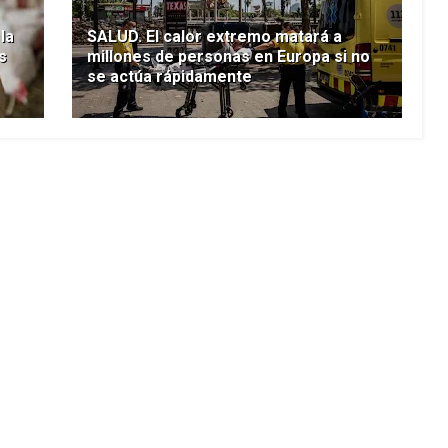
la
SALUD. El calor extremo matará a
s
millones de personas en Europa si no
se actúa rápidamente