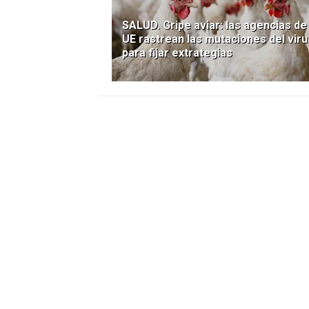
SALUD. Gripe aviar: las agencias de 
UE rastrean las mutaciones del viru
para fijar extrategias