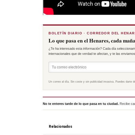
BOLETÍN DIARIO · CORREDOR DEL HENA
Lo que pasa en el Henares, cada maña
¿Te ha interesado esta información? Cada día seleccionam
internacionales que de verdad te afectan, y te las enviamos 
Un correo al día. Sin coste y sin publicidad invasiva. Puedes darte d
No te enteres tarde de lo que pasa en tu ciudad.
Recibe cad
Relacionados