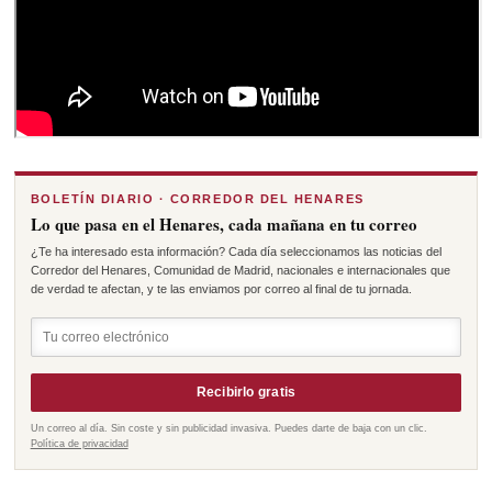
BOLETÍN DIARIO · CORREDOR DEL HENARES
Lo que pasa en el Henares, cada mañana en tu correo
¿Te ha interesado esta información? Cada día seleccionamos las noticias del
Corredor del Henares, Comunidad de Madrid, nacionales e internacionales que
de verdad te afectan, y te las enviamos por correo al final de tu jornada.
Recibirlo gratis
Un correo al día. Sin coste y sin publicidad invasiva. Puedes darte de baja con un clic.
Política de privacidad