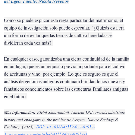
del Egeo. Fuente: Nikola Nevenov
Cómo se puede explicar esta regla particular del matrimonio, el
equipo de investigación solo puede especular.
"¿Quizás esta era
una forma de evitar que las tierras de cultivo heredadas se
dividieran cada vez más?
En cualquier caso, garantizaba una cierta continuidad de la familia
en un lugar, que es un requisito previo importante para el cultivo
de aceitunas y vino, por ejemplo.
Lo que es seguro es que el
análisis de genomas antiguos continuará brindándonos nuevos y
fantásticos conocimientos sobre las estructuras familiares antiguas
en el futuro.
Más información:
Eirini Skourtanioti, Ancient DNA reveals admixture
history and endogamy in the prehistoric Aegean,
Nature Ecology &
Evolution
(2023).
DOI: 10.1038/s41559-022-01952-
3
.
www.nature.com/articles/s41559-022-01952-3