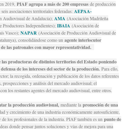
PIAF agrupa a más de 200 empresas
 en 2019,
de producción
AEPAA-
seis asociaciones territoriales federadas:
AMA
n Audiovisual de Andalucía);
(Asociación Madrileña
IBAIA
e Productores Independientes);
(Asociación de
NAPAR
aís Vasco);
(Asociación de Producción Audiovisual de
agente interlocutor
atalunya), consolidándose como un
a de las patronales con mayor representatividad.
e las productoras de distintos territorios del Estado poniendo
defensa de los intereses del sector de la producción.
Para ello,
ector; la recogida, ordenación y publicación de los datos referentes
s, prospecciones y análisis del mercado audiovisual; el
con los restantes agentes del mercado audiovisual, entre otros.
ar la producción audiovisual,
promoción de una
mediante la
lidad y crecimiento de una industria económicamente autosuficiente,
punto de
y de los profesionales de la industria. PIAF también es un
deas donde pensar juntos soluciones y vías de mejora para una