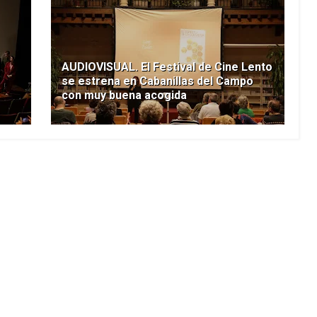
AUDIOVISUAL. El Festival de Cine Lento
se estrena en Cabanillas del Campo
con muy buena acogida