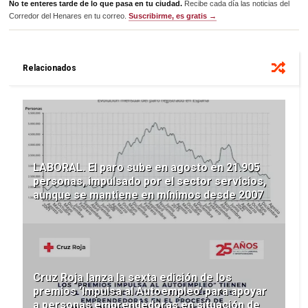
No te enteres tarde de lo que pasa en tu ciudad.
Recibe cada día las noticias del
Corredor del Henares en tu correo.
Suscribirme, es gratis →
Relacionados
LABORAL. El paro sube en agosto en 21.905
personas, impulsado por el sector servicios,
aunque se mantiene en mínimos desde 2007
Cruz Roja lanza la sexta edición de los
premios ‘Impulsa al Autoempleo’ para apoyar
a personas emprendedoras en situación de