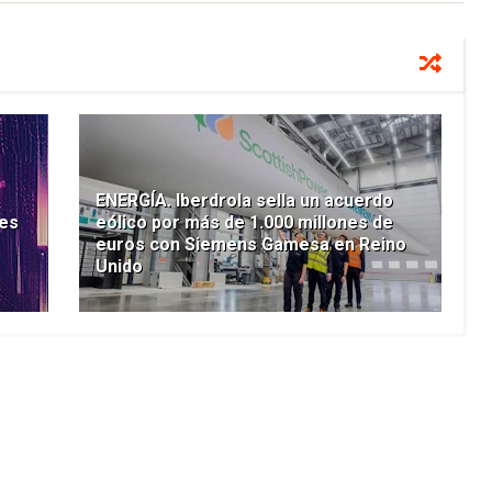
ENERGÍA. Iberdrola sella un acuerdo
les
eólico por más de 1.000 millones de
euros con Siemens Gamesa en Reino
Unido