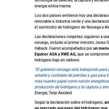
tecnología de baterías, la captura y almace
energía eólica marina.
Los dos países emitieron hoy una declaració
renovable e industria verde y una declaraci
el suministro de hidrógeno de Noruega a Al
Las declaraciones conjuntas siguieron a un
noruego, incluido el primer ministro Jonas G
Habeck.
Fueron acompañados por
un
memo
Equinor ASA y RWE AG,
que se comprometie
hidrógeno bajo en carbono.
“El gobierno noruego está trabajando para
estable y confiable de petróleo y gas para 
más nuestro papel como nación energética, 
producción de hidrógeno y la captura y al
Energía, Terje Aasland.
Según la declaración sobre el hidrógeno,
am
un mercado europeo del hidrógeno que 