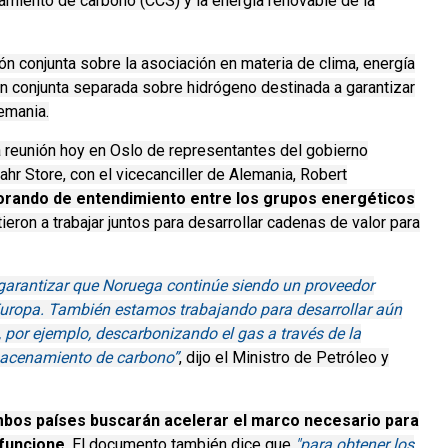
namiento de carbono (CCS) y la energía renovable de la
n conjunta sobre la asociación en materia de clima, energía
ón conjunta separada sobre hidrógeno destinada a garantizar
emania.
a reunión hoy en Oslo de representantes del gobierno
ahr Store, con el vicecanciller de Alemania, Robert
rando de entendimiento
entre los grupos energéticos
ron a trabajar juntos para desarrollar cadenas de valor para
 garantizar que Noruega continúe siendo un proveedor
Europa.
También estamos trabajando para desarrollar aún
por ejemplo, descarbonizando el gas a través de la
macenamiento de carbono”
, dijo el Ministro de Petróleo y
bos países buscarán acelerar el marco necesario para
funcione
.
El documento también dice que
"para obtener los