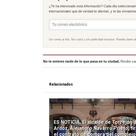
¿Te ha interesado esta información? Cada día seleccionam
internacionales que de verdad te afectan, y te las enviamos 
Un correo al día. Sin coste y sin publicidad invasiva. Puedes darte d
No te enteres tarde de lo que pasa en tu ciudad.
Recibe cad
Relacionados
ES NOTICIA. El alcalde de Torrejón 
Ardoz, Alejandro Navarro Prieto, fi
el contrato de compra del complejo