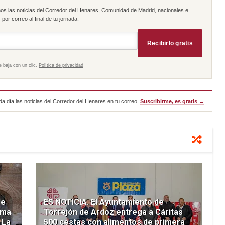
os las noticias del Corredor del Henares, Comunidad de Madrid, nacionales e
por correo al final de tu jornada.
Recibirlo gratis
e baja con un clic.
Política de privacidad
a día las noticias del Corredor del Henares en tu correo.
Suscribirme, es gratis →
de
ES NOTICIA. El Ayuntamiento de
rma
Torrejón de Ardoz entrega a Cáritas
 La
500 cestas con alimentos de primera